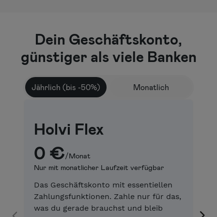
Dein Geschäftskonto,
günstiger als viele Banken
Jährlich (bis -50%)
Monatlich
Holvi Flex
H
0 €
/Monat
Nur mit monatlicher Laufzeit verfügbar
1 
Das Geschäftskonto mit essentiellen
Al
Zahlungsfunktionen. Zahle nur für das,
me
was du gerade brauchst und bleib
un