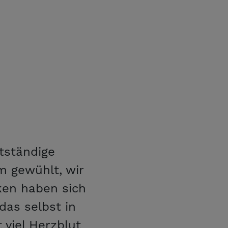
stständige
m gewühlt, wir
ken haben sich
das selbst in
viel Herzblut