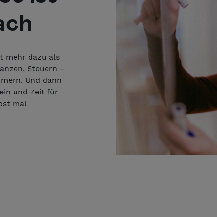
fach
rt mehr dazu als
inanzen, Steuern –
ümmern. Und dann
in und Zeit für
bst mal