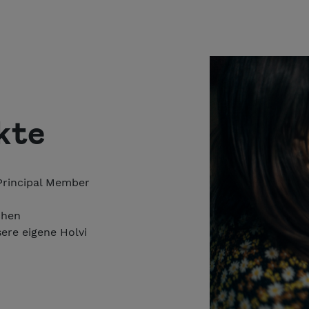
kte
 Principal Member
chen
ere eigene Holvi