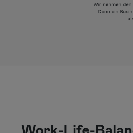
Wir nehmen den S
Denn ein Busin
al
Work-Life-Balan