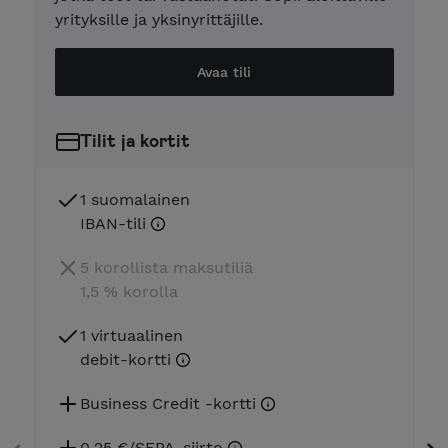
yrityksille ja yksinyrittäjille.
Avaa tili
Tilit ja kortit
1 suomalainen
IBAN-tili
5 korollista maksutiliä
1,5 % korolla
1 virtuaalinen
debit-kortti
Business Credit -kortti
0,25 €/SEPA-siirto