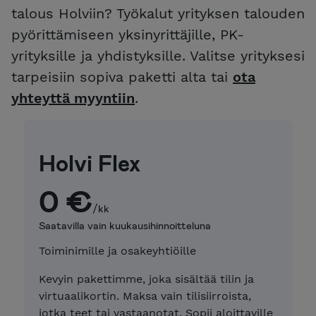
talous Holviin? Työkalut yrityksen talouden
pyörittämiseen yksinyrittäjille, PK-
yrityksille ja yhdistyksille. Valitse yrityksesi
tarpeisiin sopiva paketti alta tai
ota
yhteyttä myyntiin
.
Holvi Flex
0 €
/kk
Saatavilla vain kuukausihinnoitteluna
Toiminimille ja osakeyhtiöille
Kevyin pakettimme, joka sisältää tilin ja
virtuaalikortin. Maksa vain tilisiirroista,
jotka teet tai vastaanotat. Sopii aloittaville