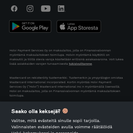
Holvi Payment Services Oy on maksulaitos, jolla on Finanssivalvonnan
myöntämä maksulaitoksen toimilupa. Holvin myöntämä käyttötili on
maksutili ja tilillä olevia varoja käsitellään erillisinä asiakasvaroina. Voit lukea
lisää asiakkaiden varojen turvaamisesta
tukisivuiltamme
.
Mastercard on rekisteröity tuotemerkki. Tuotemerkin ja ympyrälogon omistaa
Mastercard International Incorporated. Kortin myöntää Holvi Payment
Services Oy (“Holvi”) Mastercard International Inc:n myöntämällä lisenssillä.
Holvi on maksulaitos, jolla on Finanssivalvonnan myöntämä maksulaitoksen
toimilupa.
Saako olla keksejä?
Valitse, mitä evästeitä sinulle sopii tarjoilla.
Valinnaisten evästeiden avulla voimme räätälöidä