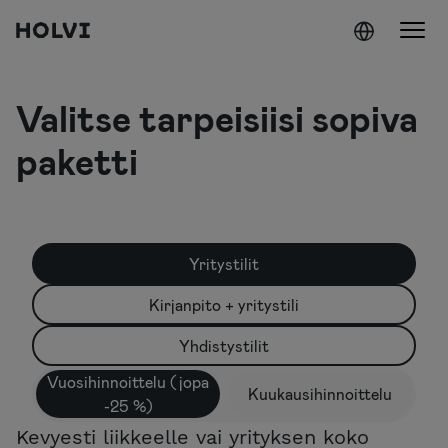
Holvi
Siirry sisältöön
Valitse tarpeisiisi sopiva
paketti
Yritystilit
Kirjanpito + yritystili
Yhdistystilit
Vuosihinnoittelu (jopa
Kuukausihinnoittelu
-25 %)
Kevyesti liikkeelle vai yrityksen koko