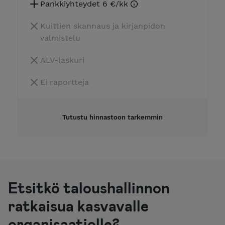
Pankkiyhteydet 6 €/kk
Kuittien skannaus ja kirjanpidon
valmistelu
ALV-laskuri
Ei raportteja
Tutustu hinnastoon tarkemmin
Etsitkö taloushallinnon
ratkaisua kasvavalle
organisaatiolle?