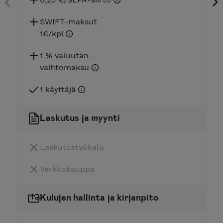
SWIFT-maksut
1€/kpl
1 % valuutan-
vaihtomaksu
1 käyttäjä
Laskutus ja myynti
Laskutustyökalu
Verkkokauppa
Kulujen hallinta ja kirjanpito