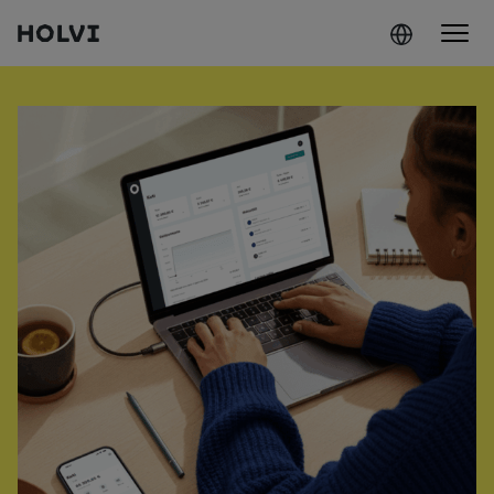
Holvi
Siirry sisältöön