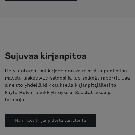
Sujuvaa kirjanpitoa
Holvi automatisoi kirjanpidon valmistelua puolestasi.
Palvelu laskee ALV-saldosi ja luo selkeät raportit. Jaa
aineisto yhdellä klikkauksella kirjanpitäjällesi tai
käytä Holvin pankkiyhteyksiä. Säästät aikaa ja
hermoja.
Näin teet kirjanpidosta vaivatonta