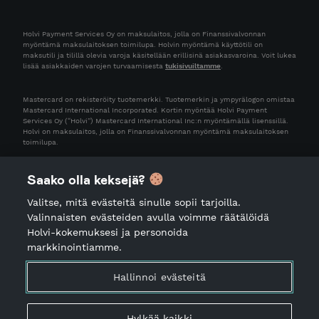
Holvi Payment Services Oy on maksulaitos, jolla on Finanssivalvonnan
myöntämä maksulaitoksen toimilupa. Holvin myöntämä käyttötili on
maksutili ja tilillä olevia varoja käsitellään erillisinä asiakasvaroina. Voit lukea
lisää asiakkaiden varojen turvaamisesta
tukisivuiltamme
.
Mastercard on rekisteröity tuotemerkki. Tuotemerkin ja ympyrälogon omistaa
Mastercard International Incorporated. Kortin myöntää Holvi Payment
Services Oy (“Holvi”) Mastercard International Inc:n myöntämällä lisenssillä.
Holvi on maksulaitos, jolla on Finanssivalvonnan myöntämä maksulaitoksen
toimilupa.
Saako olla keksejä?
Valitse, mitä evästeitä sinulle sopii tarjoilla.
Valinnaisten evästeiden avulla voimme räätälöidä
Holvi-kokemuksesi ja personoida
markkinointiamme.
Käyttöehdot
Tietosuojailmoitus
Hallinnoi evästeitä
Palveluiden käyttöön liittyvä ohjeistus
Palvelutiedot
Hylkää kaikki