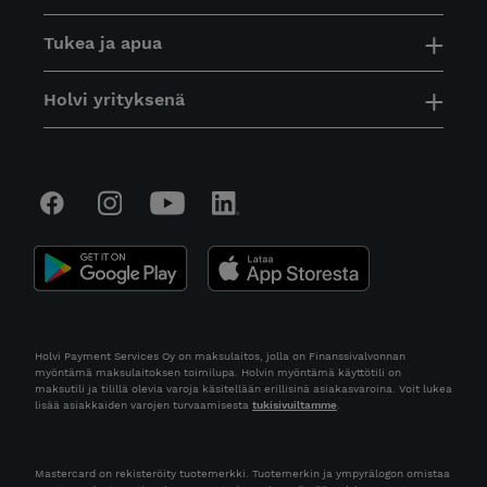
Tukea ja apua
Holvi yrityksenä
Holvi Payment Services Oy on maksulaitos, jolla on Finanssivalvonnan
myöntämä maksulaitoksen toimilupa. Holvin myöntämä käyttötili on
maksutili ja tilillä olevia varoja käsitellään erillisinä asiakasvaroina. Voit lukea
lisää asiakkaiden varojen turvaamisesta
tukisivuiltamme
.
Mastercard on rekisteröity tuotemerkki. Tuotemerkin ja ympyrälogon omistaa