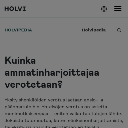
Holvi
Siirry sisältöön
H
HOLVIPEDIA
Holvipedia
a
e
Kuinka
ammatinharjoittajaa
verotetaan?
Yksityishenkilöiden verotus jaetaan ansio- ja
pääomatuloihin. Yhteisöjen verotus on astetta
monimutkaisempaa – eniten vaikuttaa tulojen lähde.
Jokaista tulomuotoa, kuten elinkeinonharjoittamista,
tai yksityisiä ansioita verotetaan eri tavalla.