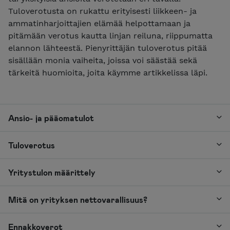
Tuloverotusta on rukattu erityisesti liikkeen- ja
ammatinharjoittajien elämää helpottamaan ja
pitämään verotus kautta linjan reiluna, riippumatta
elannon lähteestä. Pienyrittäjän tuloverotus pitää
sisällään monia vaiheita, joissa voi säästää sekä
tärkeitä huomioita, joita käymme artikkelissa läpi.
Ansio- ja pääomatulot
Tuloverotus
Yritystulon määrittely
Mitä on yrityksen nettovarallisuus?
Ennakkoverot