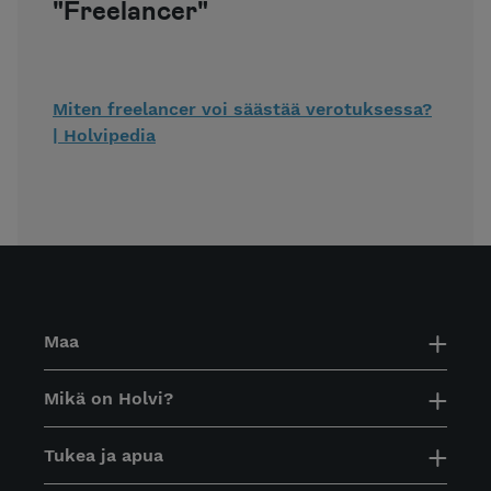
"Freelancer"
Miten freelancer voi säästää verotuksessa?
| Holvipedia
Maa
Mikä on Holvi?
Tukea ja apua