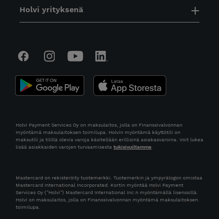
Holvi yrityksenä
Holvi Payment Services Oy on maksulaitos, jolla on Finanssivalvonnan
myöntämä maksulaitoksen toimilupa. Holvin myöntämä käyttötili on
maksutili ja tilillä olevia varoja käsitellään erillisinä asiakasvaroina. Voit lukea
lisää asiakkaiden varojen turvaamisesta
tukisivuiltamme
.
Mastercard on rekisteröity tuotemerkki. Tuotemerkin ja ympyrälogon omistaa
Mastercard International Incorporated. Kortin myöntää Holvi Payment
Services Oy (“Holvi”) Mastercard International Inc:n myöntämällä lisenssillä.
Holvi on maksulaitos, jolla on Finanssivalvonnan myöntämä maksulaitoksen
toimilupa.