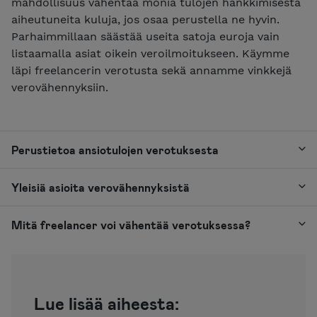
mahdollisuus vähentää monia tulojen hankkimisesta
aiheutuneita kuluja, jos osaa perustella ne hyvin.
Parhaimmillaan säästää useita satoja euroja vain
listaamalla asiat oikein veroilmoitukseen. Käymme
läpi freelancerin verotusta sekä annamme vinkkejä
verovähennyksiin.
Perustietoa ansiotulojen verotuksesta
Yleisiä asioita verovähennyksistä
Mitä freelancer voi vähentää verotuksessa?
Lue lisää aiheesta: