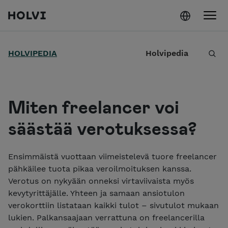
Holvi
Siirry sisältöön
H
HOLVIPEDIA
Holvipedia
a
e
Miten freelancer voi
säästää verotuksessa?
Ensimmäistä vuottaan viimeistelevä tuore freelancer
pähkäilee tuota pikaa veroilmoituksen kanssa.
Verotus on nykyään onneksi virtaviivaista myös
kevytyrittäjälle. Yhteen ja samaan ansiotulon
verokorttiin listataan kaikki tulot – sivutulot mukaan
lukien. Palkansaajaan verrattuna on freelancerilla