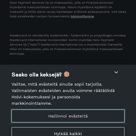
Holvi Payment Services Oy on maksulaitos, jolla on Finanssivalvonnan
myöntämä maksulaitoksen toimilupa. Holvin myöntämä käyttötili on
maksutili ja tilillä olevia varoja käsitellään erillisinä asiakasvaroina. Voit lukea
lisää asiakkaiden varojen turvaamisesta
tukisivuiltamme
.
Mastercard on rekisteröity tuotemerkki. Tuotemerkin ja ympyrälogon omistaa
Mastercard International Incorporated. Kortin myöntää Holvi Payment
Services Oy (“Holvi”) Mastercard International Inc:n myöntämällä lisenssillä.
Holvi on maksulaitos, jolla on Finanssivalvonnan myöntämä maksulaitoksen
toimilupa.
Saako olla keksejä?
Valitse, mitä evästeitä sinulle sopii tarjoilla.
Valinnaisten evästeiden avulla voimme räätälöidä
Holvi-kokemuksesi ja personoida
markkinointiamme.
Käyttöehdot
Tietosuojailmoitus
Hallinnoi evästeitä
Palveluiden käyttöön liittyvä ohjeistus
Palvelutiedot
Hylkää kaikki