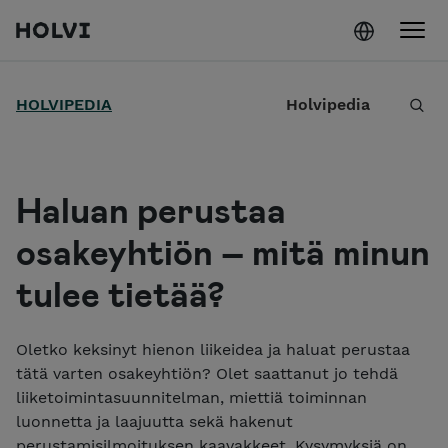
Holvi
Siirry sisältöön
H
HOLVIPEDIA
Holvipedia
a
e
Haluan perustaa
osakeyhtiön – mitä minun
tulee tietää?
Oletko keksinyt hienon liikeidea ja haluat perustaa
tätä varten osakeyhtiön? Olet saattanut jo tehdä
liiketoimintasuunnitelman, miettiä toiminnan
luonnetta ja laajuutta sekä hakenut
perustamisilmoituksen kaavakkeet. Kysymyksiä on