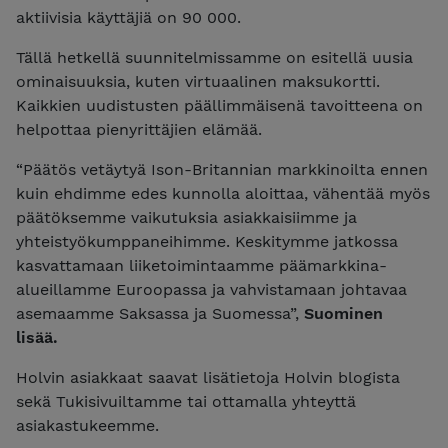
aktiivisia käyttäjiä on 90 000.
Tällä hetkellä suunnitelmissamme on esitellä uusia
ominaisuuksia, kuten virtuaalinen maksukortti.
Kaikkien uudistusten päällimmäisenä tavoitteena on
helpottaa pienyrittäjien elämää.
“Päätös vetäytyä Ison-Britannian markkinoilta ennen
kuin ehdimme edes kunnolla aloittaa, vähentää myös
päätöksemme vaikutuksia asiakkaisiimme ja
yhteistyökumppaneihimme. Keskitymme jatkossa
kasvattamaan liiketoimintaamme päämarkkina-
alueillamme Euroopassa ja vahvistamaan johtavaa
asemaamme Saksassa ja Suomessa”,
Suominen
lisää.
Holvin asiakkaat saavat lisätietoja Holvin blogista
sekä Tukisivuiltamme tai ottamalla yhteyttä
asiakastukeemme.