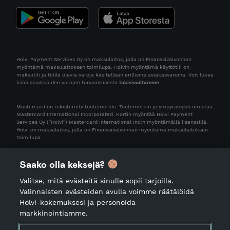
Holvi Payment Services Oy on maksulaitos, jolla on Finanssivalvonnan
myöntämä maksulaitoksen toimilupa. Holvin myöntämä käyttötili on
maksutili ja tilillä olevia varoja käsitellään erillisinä asiakasvaroina. Voit lukea
lisää asiakkaiden varojen turvaamisesta
tukisivuiltamme
.
Mastercard on rekisteröity tuotemerkki. Tuotemerkin ja ympyrälogon omistaa
Mastercard International Incorporated. Kortin myöntää Holvi Payment
Services Oy (“Holvi”) Mastercard International Inc:n myöntämällä lisenssillä.
Holvi on maksulaitos, jolla on Finanssivalvonnan myöntämä maksulaitoksen
toimilupa.
Saako olla keksejä?
Valitse, mitä evästeitä sinulle sopii tarjoilla.
Valinnaisten evästeiden avulla voimme räätälöidä
Holvi-kokemuksesi ja personoida
markkinointiamme.
Käyttöehdot