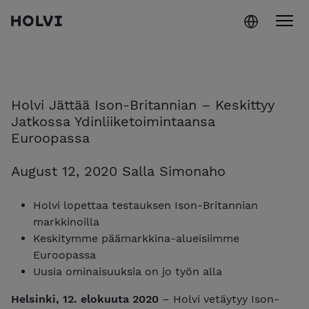
Holvi
Siirry sisältöön
Holvi Jättää Ison-Britannian – Keskittyy
Jatkossa Ydinliiketoimintaansa
Euroopassa
August 12, 2020 Salla Simonaho
Holvi lopettaa testauksen Ison-Britannian
markkinoilla
Keskitymme päämarkkina-alueisiimme
Euroopassa
Uusia ominaisuuksia on jo työn alla
Helsinki, 12. elokuuta 2020
– Holvi vetäytyy Ison-