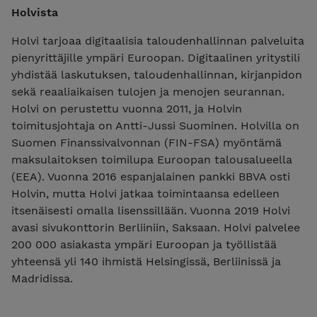
Holvista
Holvi tarjoaa digitaalisia taloudenhallinnan palveluita
pienyrittäjille ympäri Euroopan. Digitaalinen yritystili
yhdistää laskutuksen, taloudenhallinnan, kirjanpidon
sekä reaaliaikaisen tulojen ja menojen seurannan.
Holvi on perustettu vuonna 2011, ja Holvin
toimitusjohtaja on Antti-Jussi Suominen. Holvilla on
Suomen Finanssivalvonnan (FIN-FSA) myöntämä
maksulaitoksen toimilupa Euroopan talousalueella
(EEA). Vuonna 2016 espanjalainen pankki BBVA osti
Holvin, mutta Holvi jatkaa toimintaansa edelleen
itsenäisesti omalla lisenssillään. Vuonna 2019 Holvi
avasi sivukonttorin Berliiniin, Saksaan. Holvi palvelee
200 000 asiakasta ympäri Euroopan ja työllistää
yhteensä yli 140 ihmistä Helsingissä, Berliinissä ja
Madridissa.