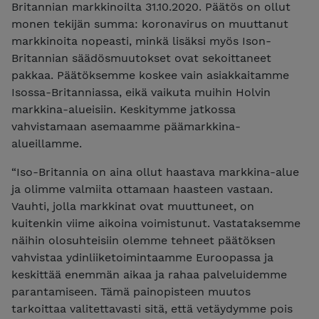
Britannian markkinoilta 31.10.2020. Päätös on ollut
monen tekijän summa: koronavirus on muuttanut
markkinoita nopeasti, minkä lisäksi myös Ison-
Britannian säädösmuutokset ovat sekoittaneet
pakkaa. Päätöksemme koskee vain asiakkaitamme
Isossa-Britanniassa, eikä vaikuta muihin Holvin
markkina-alueisiin. Keskitymme jatkossa
vahvistamaan asemaamme päämarkkina-
alueillamme.
“Iso-Britannia on aina ollut haastava markkina-alue
ja olimme valmiita ottamaan haasteen vastaan.
Vauhti, jolla markkinat ovat muuttuneet, on
kuitenkin viime aikoina voimistunut. Vastataksemme
näihin olosuhteisiin olemme tehneet päätöksen
vahvistaa ydinliiketoimintaamme Euroopassa ja
keskittää enemmän aikaa ja rahaa palveluidemme
parantamiseen. Tämä painopisteen muutos
tarkoittaa valitettavasti sitä, että vetäydymme pois