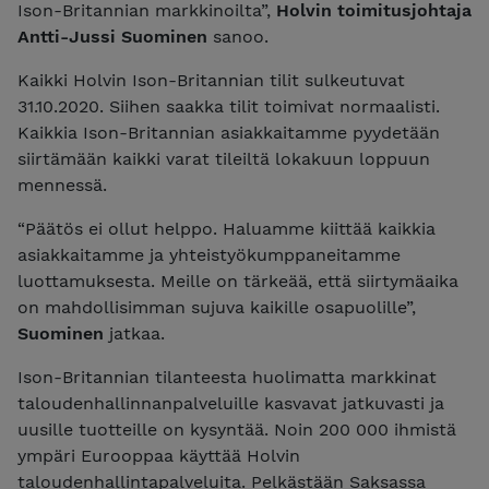
Ison-Britannian markkinoilta”,
Holvin toimitusjohtaja
Antti-Jussi Suominen
sanoo.
Kaikki Holvin Ison-Britannian tilit sulkeutuvat
31.10.2020. Siihen saakka tilit toimivat normaalisti.
Kaikkia Ison-Britannian asiakkaitamme pyydetään
siirtämään kaikki varat tileiltä lokakuun loppuun
mennessä.
“Päätös ei ollut helppo. Haluamme kiittää kaikkia
asiakkaitamme ja yhteistyökumppaneitamme
luottamuksesta. Meille on tärkeää, että siirtymäaika
on mahdollisimman sujuva kaikille osapuolille”,
Suominen
jatkaa.
Ison-Britannian tilanteesta huolimatta markkinat
taloudenhallinnanpalveluille kasvavat jatkuvasti ja
uusille tuotteille on kysyntää. Noin 200 000 ihmistä
ympäri Eurooppaa käyttää Holvin
taloudenhallintapalveluita. Pelkästään Saksassa