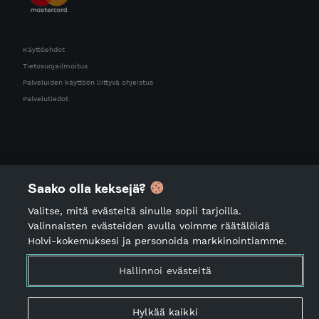
Käyttöehdot
Tietosuojailmoitus
Palveluiden käyttöön liittyvä ohjeistus
Palvelutiedot
Saako olla keksejä?
Valitse, mitä evästeitä sinulle sopii tarjoilla.
Valinnaisten evästeiden avulla voimme räätälöidä
Holvi-kokemuksesi ja personoida markkinointiamme.
Hallinnoi evästeitä
Hylkää kaikki