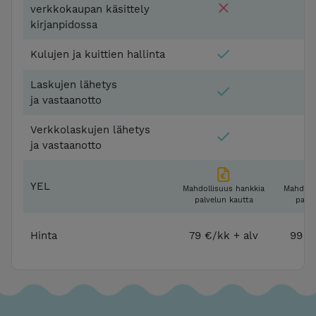
verkkokaupan käsittely
kirjanpidossa
Kulujen ja kuittien hallinta
Laskujen lähetys
ja vastaanotto
Verkkolaskujen lähetys
ja vastaanotto
YEL
Mahdollisuus hankkia
Mahdoll
palvelun kautta
palve
Hinta
79 €/kk + alv
99 €