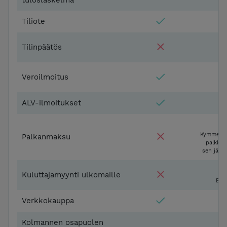
tuloslaskelma
Tiliote
Tilinpäätös
9
Veroilmoitus
9
ALV-ilmoitukset
Kymmenen
Palkanmaksu
palkkaa
sen jälk
Kuluttajamyynti ulkomaille
EU:n
Verkkokauppa
Kolmannen osapuolen