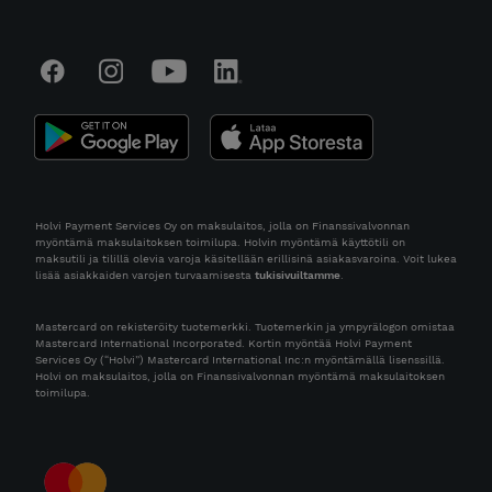
Holvi Payment Services Oy on maksulaitos, jolla on Finanssivalvonnan
myöntämä maksulaitoksen toimilupa. Holvin myöntämä käyttötili on
maksutili ja tilillä olevia varoja käsitellään erillisinä asiakasvaroina. Voit lukea
lisää asiakkaiden varojen turvaamisesta
tukisivuiltamme
.
Mastercard on rekisteröity tuotemerkki. Tuotemerkin ja ympyrälogon omistaa
Mastercard International Incorporated. Kortin myöntää Holvi Payment
Services Oy (“Holvi”) Mastercard International Inc:n myöntämällä lisenssillä.
Holvi on maksulaitos, jolla on Finanssivalvonnan myöntämä maksulaitoksen
toimilupa.