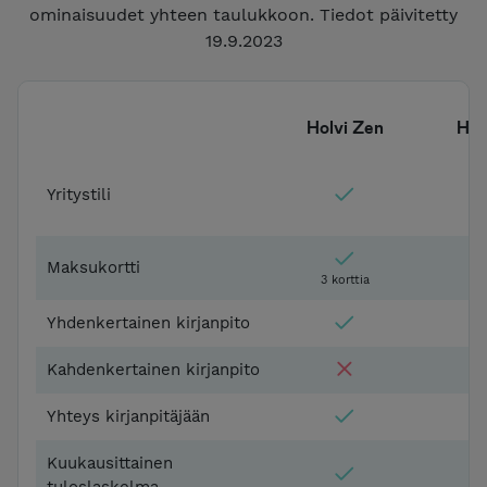
ominaisuudet yhteen taulukkoon. Tiedot päivitetty
19.9.2023
Holvi Zen
Hol
Yritystili
Maksukortti
3 korttia
3 
Yhdenkertainen kirjanpito
Kahdenkertainen kirjanpito
Yhteys kirjanpitäjään
Kuukausittainen