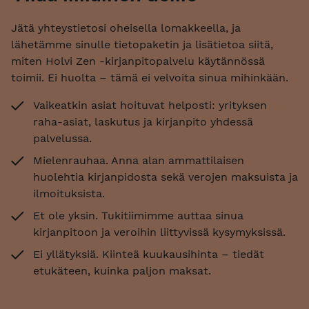
Jätä yhteystietosi oheisella lomakkeella, ja
lähetämme sinulle tietopaketin ja lisätietoa siitä,
miten Holvi Zen -kirjanpitopalvelu käytännössä
toimii. Ei huolta – tämä ei velvoita sinua mihinkään.
Vaikeatkin asiat hoituvat helposti: yrityksen
raha-asiat, laskutus ja kirjanpito yhdessä
palvelussa.
Mielenrauhaa. Anna alan ammattilaisen
huolehtia kirjanpidosta sekä verojen maksuista ja
ilmoituksista.
Et ole yksin. Tukitiimimme auttaa sinua
kirjanpitoon ja veroihin liittyvissä kysymyksissä.
Ei yllätyksiä. Kiinteä kuukausihinta – tiedät
etukäteen, kuinka paljon maksat.