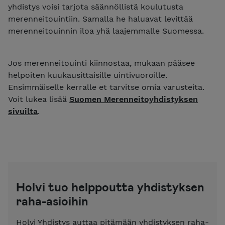
yhdistys voisi tarjota säännöllistä koulutusta
merenneitouintiin. Samalla he haluavat levittää
merenneitouinnin iloa yhä laajemmalle Suomessa.
Jos merenneitouinti kiinnostaa, mukaan pääsee
helpoiten kuukausittaisille uintivuoroille.
Ensimmäiselle kerralle et tarvitse omia varusteita.
Voit lukea lisää
Suomen Merenneitoyhdistyksen
sivuilta
.
Holvi tuo helppoutta yhdistyksen
raha-asioihin
Holvi Yhdistys auttaa pitämään yhdistyksen raha-