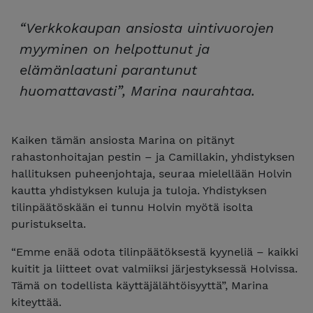
“Verkkokaupan ansiosta uintivuorojen
myyminen on helpottunut ja
elämänlaatuni parantunut
huomattavasti”, Marina naurahtaa.
Kaiken tämän ansiosta Marina on pitänyt
rahastonhoitajan pestin – ja Camillakin, yhdistyksen
hallituksen puheenjohtaja, seuraa mielellään Holvin
kautta yhdistyksen kuluja ja tuloja. Yhdistyksen
tilinpäätöskään ei tunnu Holvin myötä isolta
puristukselta.
“Emme enää odota tilinpäätöksestä kyyneliä – kaikki
kuitit ja liitteet ovat valmiiksi järjestyksessä Holvissa.
Tämä on todellista käyttäjälähtöisyyttä”, Marina
kiteyttää.