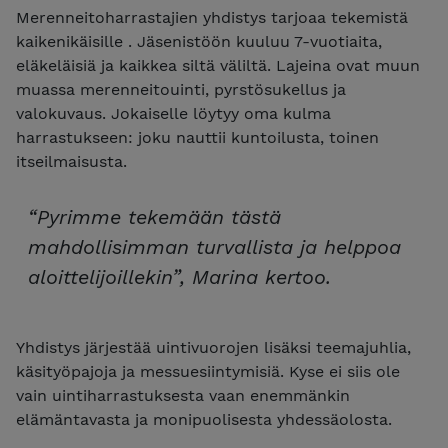
Merenneitoharrastajien yhdistys tarjoaa tekemistä
kaikenikäisille . Jäsenistöön kuuluu 7-vuotiaita,
eläkeläisiä ja kaikkea siltä väliltä. Lajeina ovat muun
muassa merenneitouinti, pyrstösukellus ja
valokuvaus. Jokaiselle löytyy oma kulma
harrastukseen: joku nauttii kuntoilusta, toinen
itseilmaisusta.
“Pyrimme tekemään tästä
mahdollisimman turvallista ja helppoa
aloittelijoillekin”, Marina kertoo.
Yhdistys järjestää uintivuorojen lisäksi teemajuhlia,
käsityöpajoja ja messuesiintymisiä. Kyse ei siis ole
vain uintiharrastuksesta vaan enemmänkin
elämäntavasta ja monipuolisesta yhdessäolosta.