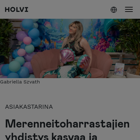
Holvi
Siirry sisältöön
Gabriella Szvath
ASIAKASTARINA
Merenneitoharrastajien
yhdistys kasvaa ja