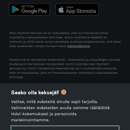
Holvi Payment Services Oy on maksulaitos, jolla on Finanssivalvonnan
myöntämä maksulaitoksen toimilupa. Holvin myöntämä käyttötili on
maksutili ja tilillä olevia varoja käsitellään erillisinä asiakasvaroina. Voit lukea
lisää asiakkaiden varojen turvaamisesta
tukisivuiltamme
.
Mastercard on rekisteröity tuotemerkki. Tuotemerkin ja ympyrälogon omistaa
Mastercard International Incorporated. Kortin myöntää Holvi Payment
Services Oy (“Holvi”) Mastercard International Inc:n myöntämällä lisenssillä.
Holvi on maksulaitos, jolla on Finanssivalvonnan myöntämä maksulaitoksen
toimilupa.
Saako olla keksejä?
Valitse, mitä evästeitä sinulle sopii tarjoilla.
Valinnaisten evästeiden avulla voimme räätälöidä
Holvi-kokemuksesi ja personoida
markkinointiamme.
Käyttöehdot