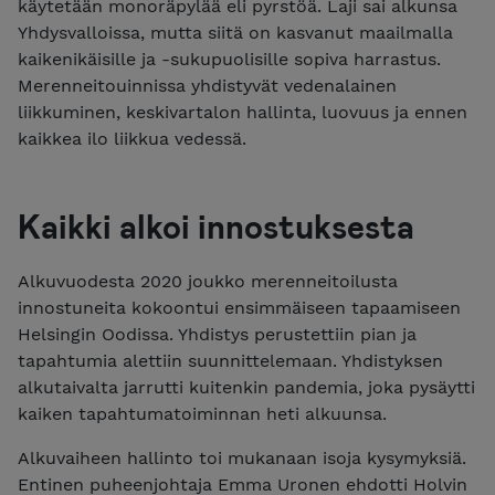
käytetään monoräpylää eli pyrstöä. Laji sai alkunsa
Yhdysvalloissa, mutta siitä on kasvanut maailmalla
kaikenikäisille ja -sukupuolisille sopiva harrastus.
Merenneitouinnissa yhdistyvät vedenalainen
liikkuminen, keskivartalon hallinta, luovuus ja ennen
kaikkea ilo liikkua vedessä.
Kaikki alkoi innostuksesta
Alkuvuodesta 2020 joukko merenneitoilusta
innostuneita kokoontui ensimmäiseen tapaamiseen
Helsingin Oodissa. Yhdistys perustettiin pian ja
tapahtumia alettiin suunnittelemaan. Yhdistyksen
alkutaivalta jarrutti kuitenkin pandemia, joka pysäytti
kaiken tapahtumatoiminnan heti alkuunsa.
Alkuvaiheen hallinto toi mukanaan isoja kysymyksiä.
Entinen puheenjohtaja Emma Uronen ehdotti Holvin