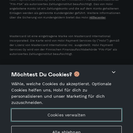
“FIN-FSA” als autorisiertes Zahlungsinstitut beaufsichtigt. Das von Holvi
angebotene Konto ist ein Zahlungskonto und die auf dem Konto gehaltenen
Einlagen werden als getrennte Kundengelder geführt. Weitere Informationen
über die Sicherung von Kundengeldern bietet das Holvi
Hilfecenter
.
Mastercard ist eine eingetragene Marke von Mastercard International
Incorporated. Die Karte wird von Holvi Payment Services Oy (“Holvi”) gemäß
der Lizenz von Mastercard International Inc. ausgestellt. Holvi Payment
Services Oy wird von der Finnischen Finanzaufsichtsbehörde "FIN-FSA" als
autorisiertes Zahlungsinstitut beaufsichtigt.
Möchtest Du Cookies?
Wähle, welche Cookies du akzeptierst. Optionale
Cookies helfen uns, Holvi für dich zu
personalisieren und unser Marketing für dich
zuzuschneiden.
AGB
Datenschutzhinweis
Cookies verwalten
Nutzungsrichtlinie
Impressum
Alle ablehnen