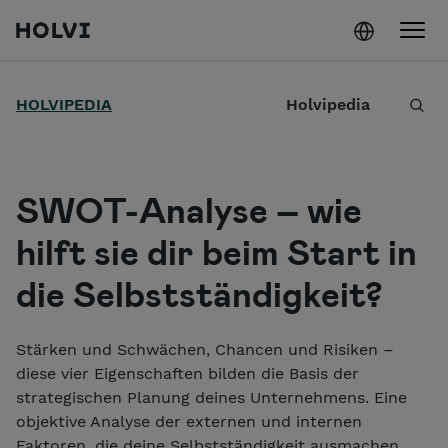
Holvi
Weiter zum Inhalt
S
HOLVIPEDIA
Holvipedia
u
c
h
SWOT-Analyse – wie
e
hilft sie dir beim Start in
die Selbstständigkeit?
Stärken und Schwächen, Chancen und Risiken –
diese vier Eigenschaften bilden die Basis der
strategischen Planung deines Unternehmens. Eine
objektive Analyse der externen und internen
Faktoren, die deine Selbstständigkeit ausmachen,