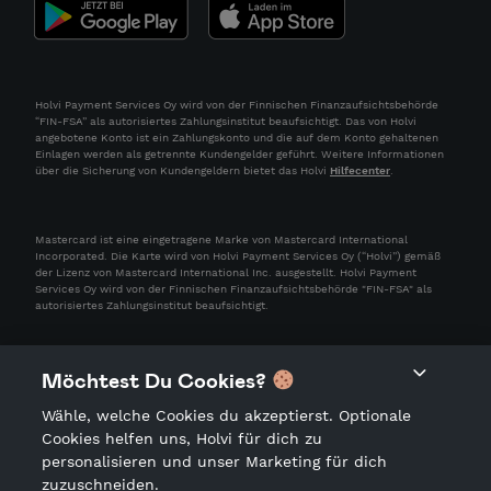
Holvi Payment Services Oy wird von der Finnischen Finanzaufsichtsbehörde
“FIN-FSA” als autorisiertes Zahlungsinstitut beaufsichtigt. Das von Holvi
angebotene Konto ist ein Zahlungskonto und die auf dem Konto gehaltenen
Einlagen werden als getrennte Kundengelder geführt. Weitere Informationen
über die Sicherung von Kundengeldern bietet das Holvi
Hilfecenter
.
Mastercard ist eine eingetragene Marke von Mastercard International
Incorporated. Die Karte wird von Holvi Payment Services Oy (“Holvi”) gemäß
der Lizenz von Mastercard International Inc. ausgestellt. Holvi Payment
Services Oy wird von der Finnischen Finanzaufsichtsbehörde "FIN-FSA" als
autorisiertes Zahlungsinstitut beaufsichtigt.
Möchtest Du Cookies?
Wähle, welche Cookies du akzeptierst. Optionale
Cookies helfen uns, Holvi für dich zu
personalisieren und unser Marketing für dich
zuzuschneiden.