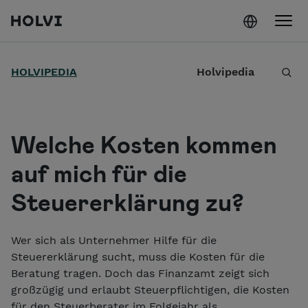
Holvi
Weiter zum Inhalt
S
HOLVIPEDIA
Holvipedia
u
c
h
Welche Kosten kommen
e
auf mich für die
Steuererklärung zu?
Wer sich als Unternehmer Hilfe für die
Steuererklärung sucht, muss die Kosten für die
Beratung tragen. Doch das Finanzamt zeigt sich
großzügig und erlaubt Steuerpflichtigen, die Kosten
für den Steuerberater im Folgejahr als