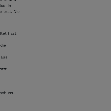
so, in
rierst. Die
tet hast,
 die
 aus
ifft
rschuss-