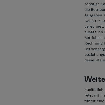
sonstige S
die Betrie
Ausgaben z
Gehälter o
gerechnet. 
zusätzlich
Betriebsei
Rechnung b
Betriebserg
beziehungsw
deine Steue
Weite
Zusätzlich 
relevant. I
führst eine