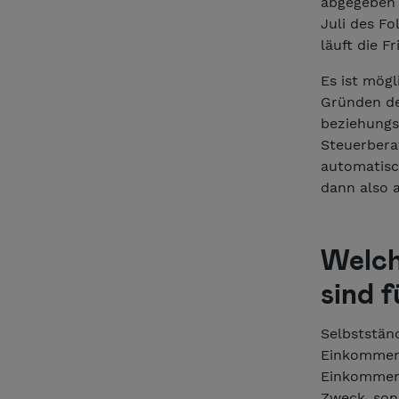
abgegeben 
Juli des F
läuft die F
Es ist mög
Gründen de
beziehungs
Steuerbera
automatisc
dann also 
Welch
sind 
Selbststän
Einkommens
Einkommens
Zweck, sond