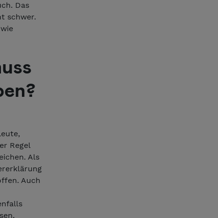
uch. Das
ht schwer.
owie
muss
ben?
leute,
er Regel
ichen. Als
ererklärung
offen. Auch
nfalls
sen,