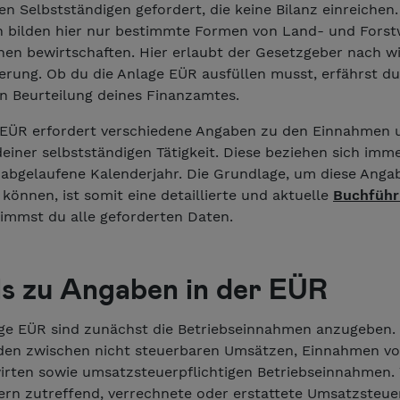
len Selbstständigen gefordert, die keine Bilanz einreichen.
bilden hier nur bestimmte Formen von Land- und Forstw
hen bewirtschaften. Hier erlaubt der Gesetzgeber nach wi
erung. Ob du die Anlage EÜR ausfüllen musst, erfährst du
en Beurteilung deines Finanzamtes.
 EÜR erfordert verschiedene Angaben zu den Einnahmen 
iner selbstständigen Tätigkeit. Diese beziehen sich imme
 abgelaufene Kalenderjahr. Die Grundlage, um diese Anga
önnen, ist somit eine detaillierte und aktuelle
Buchführ
nimmst du alle geforderten Daten.
ls zu Angaben in der EÜR
age EÜR sind zunächst die Betriebseinnahmen anzugeben. 
den zwischen nicht steuerbaren Umsätzen, Einnahmen v
irten sowie umsatzsteuerpflichtigen Betriebseinnahmen. 
fern zutreffend, verrechnete oder erstattete Umsatzsteue