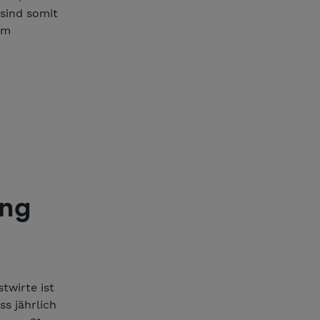
 sind somit
im
ung
twirte ist
s jährlich