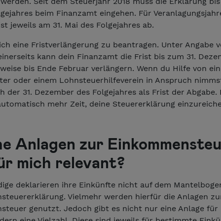
werden. Seit dem Steuerjahr 2018 muss die Erklärung bis
olgejahres beim Finanzamt eingehen. Für Veranlagungsjahr
rist jeweils am 31. Mai des Folgejahres ab.
lich eine Fristverlängerung zu beantragen. Unter Angabe 
inerseits kann dein Finanzamt die Frist bis zum 31. Dez
weise bis Ende Februar verlängern. Wenn du Hilfe von ei
ter oder einem Lohnsteuerhilfeverein in Anspruch nimmst,
h der 31. Dezember des Folgejahres als Frist der Abgabe.
automatisch mehr Zeit, deine Steuererklärung einzureiche
e Anlagen zur Einkommensteu
für mich relevant?
dige deklarieren ihre Einkünfte nicht auf dem Mantelboge
teuererklärung. Vielmehr werden hierfür die Anlagen zu
teuer genutzt. Jedoch gibt es nicht nur eine Anlage für
ern eine Vielzahl. Diese sind jeweils für bestimmte Eink