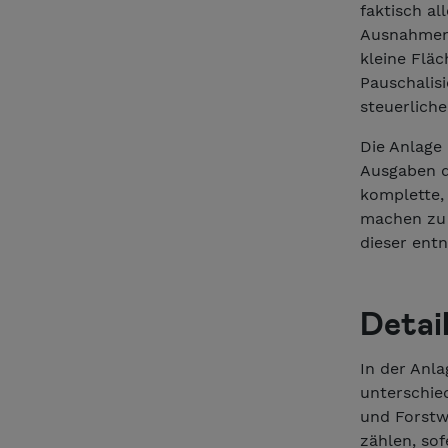
faktisch al
Ausnahmen 
kleine Fläc
Pauschalisi
steuerlich
Die Anlage
Ausgaben de
komplette,
machen zu k
dieser ent
Detai
In der Anl
unterschie
und Forstw
zählen, so