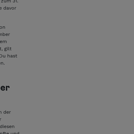
 zum 31.
e davor
von
ember
nem
 gilt
 Du hast
n.
er
n der
r
 diesen
ünfte und