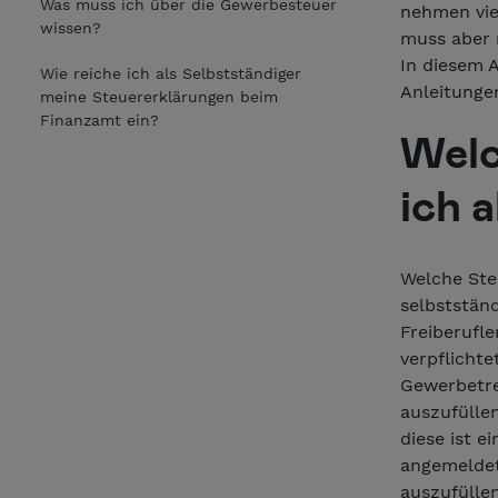
Was muss ich über die Gewerbesteuer
nehmen viel
wissen?
muss aber n
In diesem 
Wie reiche ich als Selbstständiger
Anleitungen
meine Steuererklärungen beim
Finanzamt ein?
Welc
ich 
Welche Ste
selbstständ
Freiberufle
verpflichte
Gewerbetre
auszufüllen
diese ist e
angemeldet
auszufülle