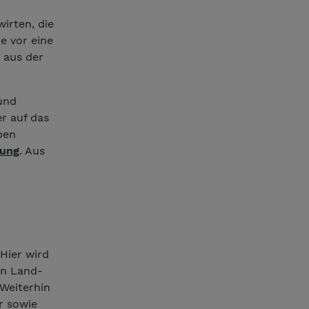
irten, die
e vor eine
 aus der
und
r auf das
ben
ung
. Aus
Hier wird
on Land-
Weiterhin
r sowie