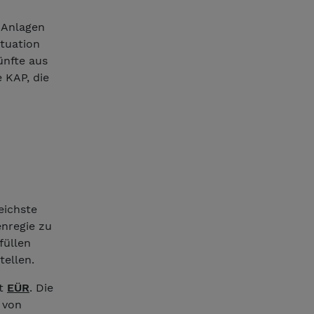
 Anlagen
ituation
ünfte aus
 KAP, die
eichste
enregie zu
füllen
ellen.
st
EÜR
. Die
 von