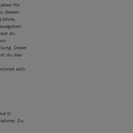
aben für
u diesen
 Löhne,
sausgaben
test du
von
lung. Diese
tst du das
echnet sich
und G
usnahme: Du