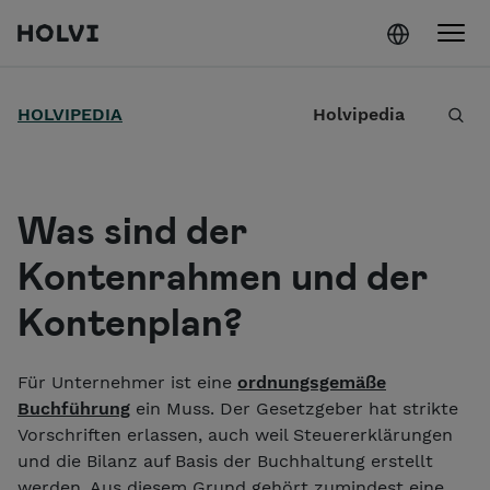
Holvi
Weiter zum Inhalt
S
HOLVIPEDIA
Holvipedia
u
c
h
Was sind der
e
Kontenrahmen und der
Kontenplan?
Für Unternehmer ist eine
ordnungsgemäße
Buchführung
ein Muss. Der Gesetzgeber hat strikte
Vorschriften erlassen, auch weil Steuererklärungen
und die Bilanz auf Basis der Buchhaltung erstellt
werden. Aus diesem Grund gehört zumindest eine