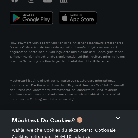
Holvi Payment Services Oy wird von der Finnischen Finanzaufsichtsbehörde
“FIN-FSA” als autorisiertes Zahlungsinstitut beaufsichtigt. Das von Holvi
angebotene Konto ist ein Zahlungskonto und die auf dem Konto gehaltenen
Einlagen werden als getrennte Kundengelder geführt. Weitere Informationen
über die Sicherung von Kundengeldern bietet das Holvi
Hilfecenter
.
Mastercard ist eine eingetragene Marke von Mastercard International
Incorporated. Die Karte wird von Holvi Payment Services Oy (“Holvi”) gemäß
der Lizenz von Mastercard International Inc. ausgestellt. Holvi Payment
Services Oy wird von der Finnischen Finanzaufsichtsbehörde "FIN-FSA" als
autorisiertes Zahlungsinstitut beaufsichtigt.
Möchtest Du Cookies?
Wähle, welche Cookies du akzeptierst. Optionale
Cookies helfen uns, Holvi für dich zu