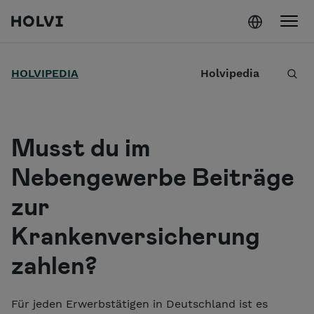
Holvi
Weiter zum Inhalt
S
HOLVIPEDIA
Holvipedia
u
c
h
Musst du im
e
Nebengewerbe Beiträge
zur
Krankenversicherung
zahlen?
Für jeden Erwerbstätigen in Deutschland ist es