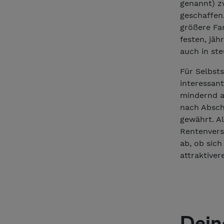
genannt) z
geschaffen
größere Fa
festen, jäh
auch in st
Für Selbsts
interessant
mindernd a
nach Abschl
gewährt. Al
Rentenversi
ab, ob sich
attraktive
Dein