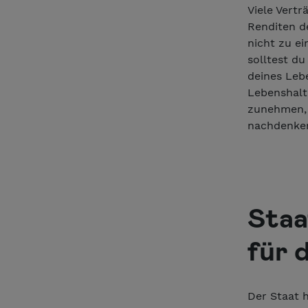
Viele Vertr
Renditen de
nicht zu e
solltest d
deines Leb
Lebenshaltu
zunehmen, 
nachdenke
Staa
für 
Der Staat 