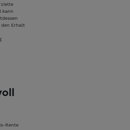
rzielte
l kann
ttdessen
 den Erhalt
g
oll
is-Rente