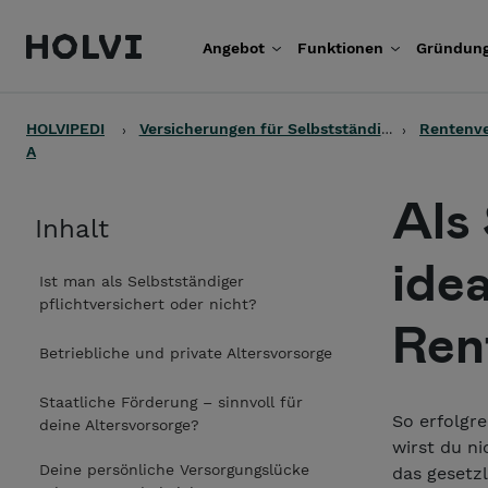
Holvi
Angebot
Funktionen
Gründung
Weiter zum Inhalt
HOLVIPEDI
Versicherungen für Selbstständige
Rentenve
A
Als
Inhalt
ide
Ist man als Selbstständiger
pflichtversichert oder nicht?
Ren
Betriebliche und private Altersvorsorge
Staatliche Förderung – sinnvoll für
So erfolgre
deine Altersvorsorge?
wirst du n
Deine persönliche Versorgungslücke
das gesetzl