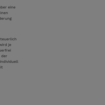
über eine
einen
rderung
steuerlich
ird je
erfrei
 der
ndividuell
it