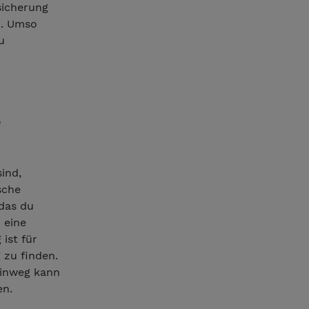
sicherung
d. Umso
u
?
ind,
sche
 das du
 eine
 ist für
 zu finden.
hinweg kann
en.