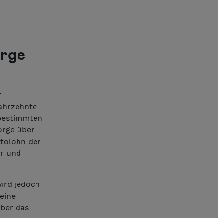
orge
r
Jahrzehnte
 bestimmten
sorge über
ttolohn der
er und
wird jedoch
keine
über das