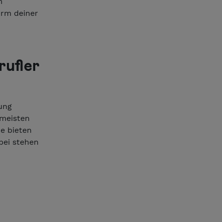
m
orm deiner
rufler
ung
 meisten
ne bieten
bei stehen