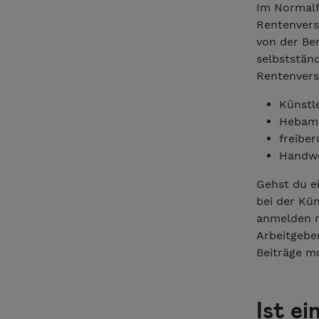
Im Normalfa
Rentenvers
von der Be
selbstständ
Rentenvers
Künstle
Hebam
freibe
Handwe
Gehst du ei
bei der Kü
anmelden mü
Arbeitgebe
Beiträge m
Ist ei