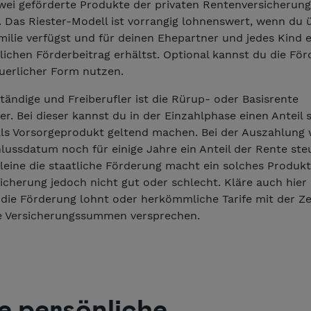
wei geförderte Produkte der privaten Rentenversicherung
. Das Riester-Modell ist vorrangig lohnenswert, wenn du 
milie verfügst und für deinen Ehepartner und jedes Kind 
rlichen Förderbeitrag erhältst. Optional kannst du die Fö
euerlicher Form nutzen.
tändige und Freiberufler ist die Rürup- oder Basisrente
er. Bei dieser kannst du in der Einzahlphase einen Anteil 
ls Vorsorgeprodukt geltend machen. Bei der Auszahlung w
ussdatum noch für einige Jahre ein Anteil der Rente steu
leine die staatliche Förderung macht ein solches Produkt
cherung jedoch nicht gut oder schlecht. Kläre auch hier i
 die Förderung lohnt oder herkömmliche Tarife mit der Ze
re Versicherungssummen versprechen.
e persönliche