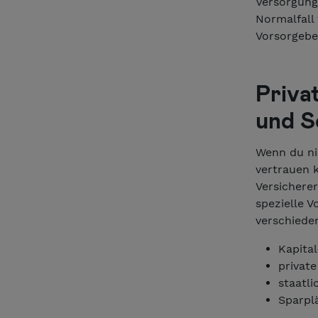
Versorgung
Normalfall 
Vorsorgebe
Priva
und S
Wenn du ni
vertrauen k
Versicherer
spezielle V
verschiede
Kapita
privat
staatli
Sparpl