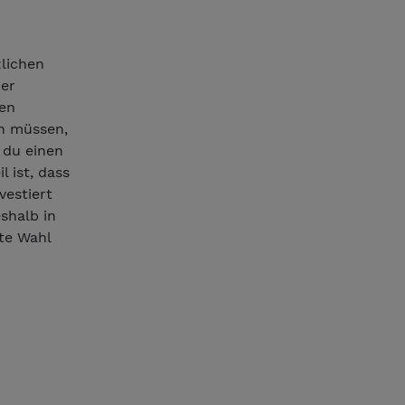
zlichen
der
len
en müssen,
s du einen
 ist, dass
vestiert
shalb in
ste Wahl