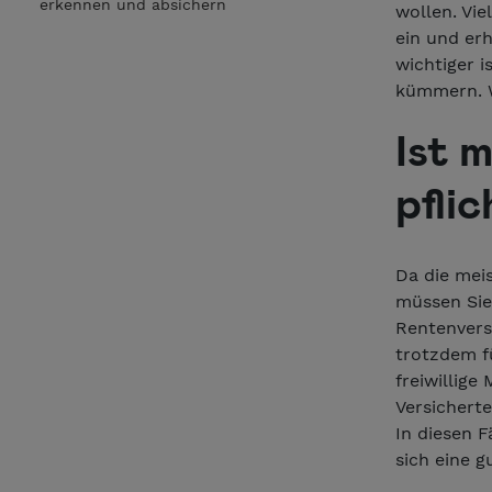
erkennen und absichern
wollen. Vie
ein und er
wichtiger i
kümmern. W
Ist 
pfli
Da die meis
müssen Sie
Rentenversi
trotzdem fü
freiwillige
Versicherte
In diesen F
sich eine 