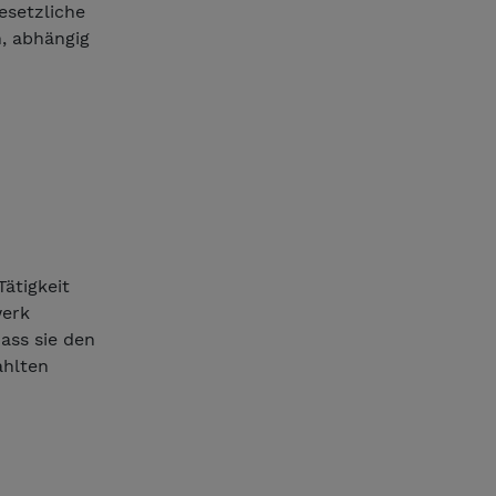
esetzliche
, abhängig
ätigkeit
werk
ass sie den
ahlten