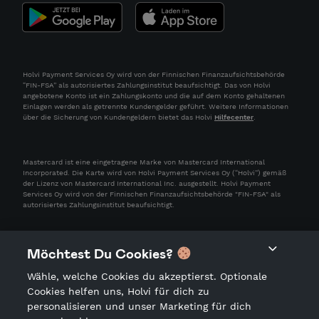
Holvi Payment Services Oy wird von der Finnischen Finanzaufsichtsbehörde
“FIN-FSA” als autorisiertes Zahlungsinstitut beaufsichtigt. Das von Holvi
angebotene Konto ist ein Zahlungskonto und die auf dem Konto gehaltenen
Einlagen werden als getrennte Kundengelder geführt. Weitere Informationen
über die Sicherung von Kundengeldern bietet das Holvi
Hilfecenter
.
Mastercard ist eine eingetragene Marke von Mastercard International
Incorporated. Die Karte wird von Holvi Payment Services Oy (“Holvi”) gemäß
der Lizenz von Mastercard International Inc. ausgestellt. Holvi Payment
Services Oy wird von der Finnischen Finanzaufsichtsbehörde "FIN-FSA" als
autorisiertes Zahlungsinstitut beaufsichtigt.
Möchtest Du Cookies?
Wähle, welche Cookies du akzeptierst. Optionale
Cookies helfen uns, Holvi für dich zu
personalisieren und unser Marketing für dich