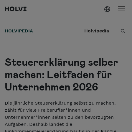
Holvi
Weiter zum Inhalt
S
HOLVIPEDIA
Holvipedia
u
c
h
Steuererklärung selber
e
machen: Leitfaden für
Unternehmen 2026
Die jährliche Steuererklärung selbst zu machen,
zählt für viele Freiberufler*innen und
Unternehmer*innen selten zu den bevorzugten
Aufgaben. Deshalb landet die
Einkommensteuererklärung häufig in der Kanzlei.