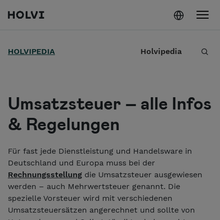
Holvi
Weiter zum Inhalt
S
HOLVIPEDIA
Holvipedia
u
c
h
Umsatzsteuer – alle Infos
e
& Regelungen
Für fast jede Dienstleistung und Handelsware in
Deutschland und Europa muss bei der
Rechnungsstellung
die Umsatzsteuer ausgewiesen
werden – auch Mehrwertsteuer genannt. Die
spezielle Vorsteuer wird mit verschiedenen
Umsatzsteuersätzen angerechnet und sollte von