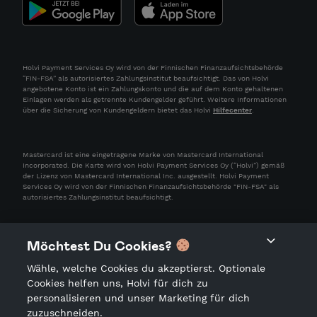
Holvi Payment Services Oy wird von der Finnischen Finanzaufsichtsbehörde
“FIN-FSA” als autorisiertes Zahlungsinstitut beaufsichtigt. Das von Holvi
angebotene Konto ist ein Zahlungskonto und die auf dem Konto gehaltenen
Einlagen werden als getrennte Kundengelder geführt. Weitere Informationen
über die Sicherung von Kundengeldern bietet das Holvi
Hilfecenter
.
Mastercard ist eine eingetragene Marke von Mastercard International
Incorporated. Die Karte wird von Holvi Payment Services Oy (“Holvi”) gemäß
der Lizenz von Mastercard International Inc. ausgestellt. Holvi Payment
Services Oy wird von der Finnischen Finanzaufsichtsbehörde "FIN-FSA" als
autorisiertes Zahlungsinstitut beaufsichtigt.
Möchtest Du Cookies?
Wähle, welche Cookies du akzeptierst. Optionale
Cookies helfen uns, Holvi für dich zu
personalisieren und unser Marketing für dich
zuzuschneiden.