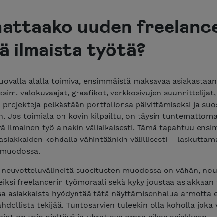
attaako uuden freelanc
ä ilmaista työtä?
 luovalla alalla toimiva, ensimmäistä maksavaa asiakastaan
esim. valokuvaajat, graafikot, verkkosivujen suunnittelijat
 projekteja pelkästään portfolionsa päivittämiseksi ja suo
. Jos toimiala on kovin kilpailtu, on täysin tuntemattoma
ä ilmainen työ ainakin väliaikaisesti. Tämä tapahtuu ens
siakkaiden kohdalla vähintäänkin välillisesti – laskutta
 muodossa.
un neuvotteluvälineitä suositusten muodossa on vähän, no
teiksi freelancerin työmoraali sekä kyky joustaa asiakkaan
a asiakkaista hyödyntää tätä näyttämisenhalua armotta e
hdollista tekijää. Tuntosarvien tuleekin olla koholla joka 
iot on vain nieltävä ja uhrattava omaa aikaa asiakkaan