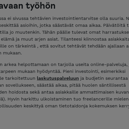
avaan työhön
sa ei sivussa tehtävien investointientarvitse olla suuria. 
eskittää asioihin, jotka säästävät omaa aikaa. Päivätöitä 
tilla jo muutenkin. Tähän päälle tulevat omat harrastukse
 elämä ja muut arjen asiat. Tilanteesi kiinnostaa asiakkait
ille on tärkeintä , että sovitut tehtävät tehdään ajallaan 
en mukaan.
n arkea helpottamaan on tarjolla useita online-palveluja, 
arpeen mukaan hyödyntää. Pieni investointi, esimerkiksi
ille tarkoitettuun
laskutuspalveluun
ja budjetin seurantaa
n sovellukseen, säästää aikaa, pitää huolen säntillisestä
iden hoidosta sekä antaa asiakkaille ammattimaisen kuvan
ä). Hyvin harkittu ulkoistaminen tuo freelancerille miele
llisuuden keskittyä oman tietotaidonja kokemuksen kerr