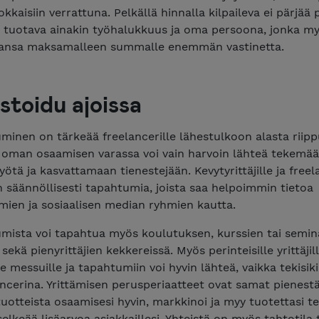
okkaisiin verrattuna. Pelkällä hinnalla kilpaileva ei pärjää 
 tuotava ainakin työhalukkuus ja oma persoona, jonka my
ansa maksamalleen summalle enemmän vastinetta.
stoidu ajoissa
minen on tärkeää freelancerille lähestulkoon alasta riip
 oman osaamisen varassa voi vain harvoin lähteä tekemä
yötä ja kasvattamaan tienestejään. Kevytyrittäjille ja freel
n säännöllisesti tapahtumia, joista saa helpoimmin tietoa
mien ja sosiaalisen median ryhmien kautta.
umista voi tapahtua myös koulutuksen, kurssien tai semin
sekä pienyrittäjien kekkereissä. Myös perinteisille yrittäjil
e messuille ja tapahtumiin voi hyvin lähteä, vaikka tekisik
ancerina. Yrittämisen perusperiaatteet ovat samat pienest
tuotteista osaamisesi hyvin, markkinoi ja myy tuotettasi t
elkeää lisäarvoa asiakkaillesi. Yhteistä on myös tahtotila