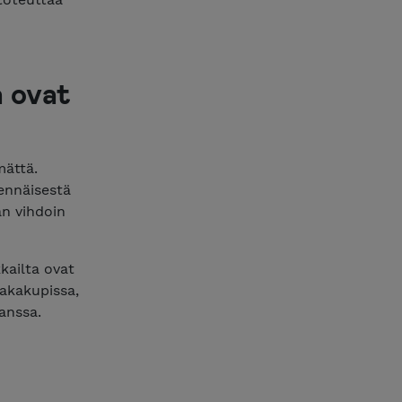
a ovat
mättä.
ennäisestä
an vihdoin
kailta ovat
aakakupissa,
anssa.