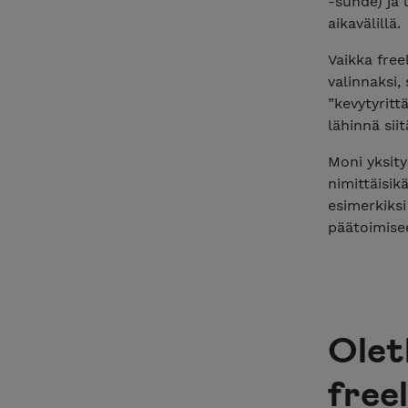
-suhde) ja 
aikavälillä.
Vaikka fre
valinnaksi,
”kevytyritt
lähinnä si
Moni yksityi
nimittäisikä
esimerkiksi
päätoimisee
Olet
freel