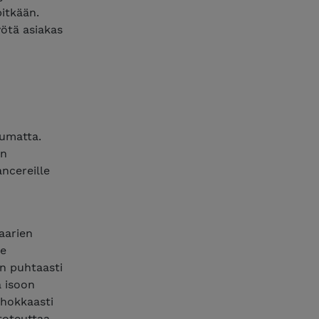
pitkään.
ötä asiakas
pumatta.
än
ancereille
aarien
le
in puhtaasti
ä isoon
ehokkaasti
 toteuttaa