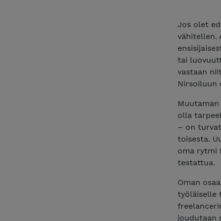
Jos olet ed
vähitellen.
ensisijaise
tai luovuut
vastaan nii
Nirsoiluun 
Muutaman i
olla tarpee
– on turvat
toisesta. U
oma rytmi 
testattua.
Oman osaam
työläisell
freelanceri
joudutaan 