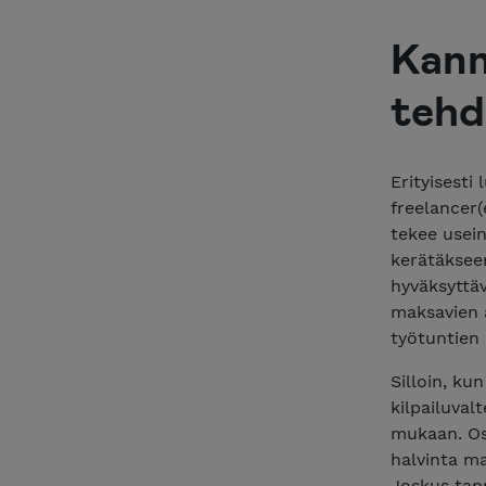
Kann
tehd
Erityisesti
freelancer(
tekee usein
kerätäkseen
hyväksyttäv
maksavien a
työtuntien
Silloin, k
kilpailuval
mukaan. Os
halvinta ma
Joskus tapp