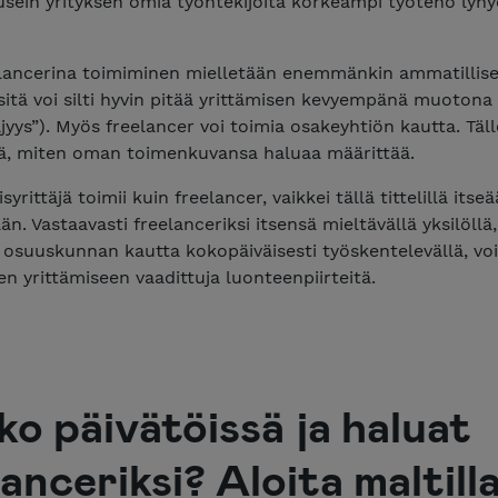
usein yrityksen omia työntekijöitä korkeampi työteho lyhy
elancerina toimiminen mielletään enemmänkin ammatillise
 sitä voi silti hyvin pitää yrittämisen kevyempänä muotona 
äjyys”). Myös freelancer voi toimia osakeyhtiön kautta. Täl
itä, miten oman toimenkuvansa haluaa määrittää.
syrittäjä toimii kuin freelancer, vaikkei tällä tittelillä its
än. Vastaavasti freelanceriksi itsensä mieltävällä yksilöllä,
 osuuskunnan kautta kokopäiväisesti työskentelevällä, voi
n yrittämiseen vaadittuja luonteenpiirteitä.
ko päivätöissä ja haluat
anceriksi? Aloita maltilla