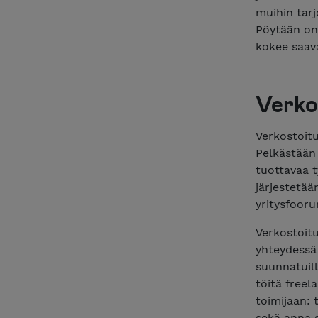
muihin tarj
Pöytään on
kokee saav
Verko
Verkostoitu
Pelkästään
tuottavaa t
järjestetää
yritysfooru
Verkostoit
yhteydessä 
suunnatuill
töitä freel
toimijaan: 
sekä anna s