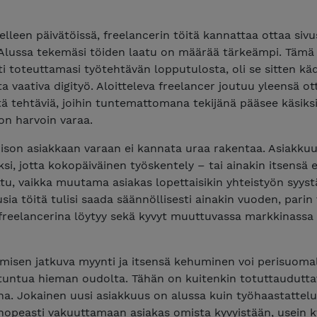
elleen päivätöissä, freelancerin töitä kannattaa ottaa siv
 Alussa tekemäsi töiden laatu on määrää tärkeämpi. Tämä 
sti toteuttamasi työtehtävän lopputulosta, oli se sitten kä
ta vaativa digityö. Aloitteleva freelancer joutuu yleensä 
tä tehtäviä, joihin tuntemattomana tekijänä pääsee käsiksi
on harvoin varaa.
son asiakkaan varaan ei kannata uraa rakentaa. Asiakkuuk
ksi, jotta kokopäiväinen työskentely – tai ainakin itsensä
tu, vaikka muutama asiakas lopettaisikin yhteistyön syystä
usia töitä tulisi saada säännöllisesti ainakin vuoden, parin 
freelancerina löytyy sekä kyvyt muuttuvassa markkinassa 
isen jatkuva myynti ja itsensä kehuminen voi perisuomal
e tuntua hieman oudolta. Tähän on kuitenkin totuttaudutta
na. Jokainen uusi asiakkuus on alussa kuin työhaastattelu
nopeasti vakuuttamaan asiakas omista kyvyistään, usein 