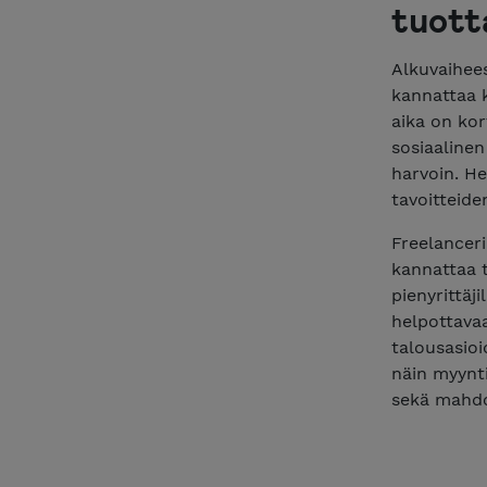
tuott
Alkuvaihees
kannattaa k
aika on kor
sosiaalinen
harvoin. He
tavoitteid
Freelanceri
kannattaa t
pienyrittäj
helpottavaa
talousasio
näin myynti
sekä mahdo