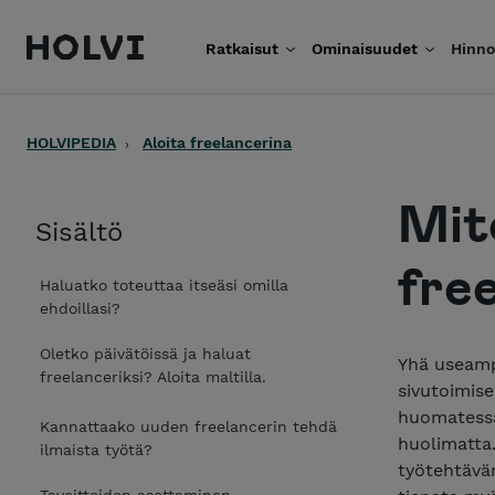
Holvi
Ratkaisut
Ominaisuudet
Hinno
Siirry sisältöön
HOLVIPEDIA
Aloita freelancerina
Mit
Sisältö
fre
Haluatko toteuttaa itseäsi omilla
ehdoillasi?
Oletko päivätöissä ja haluat
Yhä useampi
freelanceriksi? Aloita maltilla.
sivutoimise
huomatessa
Kannattaako uuden freelancerin tehdä
huolimatta.
ilmaista työtä?
työtehtävän