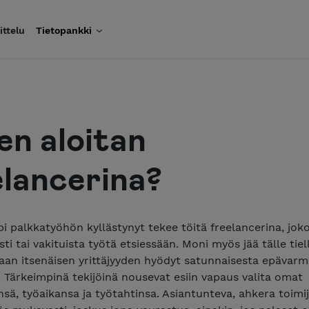
ittelu
Tietopankki
en aloitan
elancerina?
 palkkatyöhön kyllästynyt tekee töitä freelancerina, jok
sti tai vakituista työtä etsiessään. Moni myös jää tälle tie
an itsenäisen yrittäjyyden hyödyt satunnaisesta epävar
 Tärkeimpinä tekijöinä nousevat esiin vapaus valita omat
sä, työaikansa ja työtahtinsa. Asiantunteva, ahkera toimij