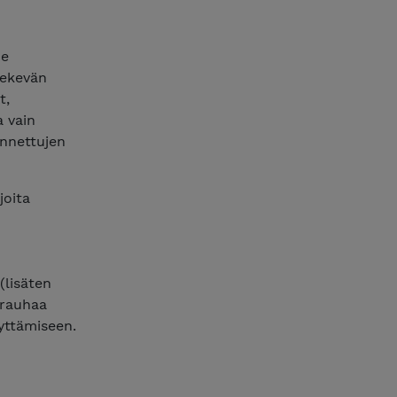
Ne
tekevän
t,
a vain
annettujen
joita
(lisäten
nrauhaa
yttämiseen.