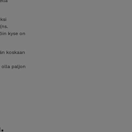
ellä
ksi
(ns.
löin kyse on
eään koskaan
 olla paljon
.