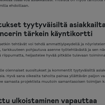
milla ehdoillaan.
ukset tyytyväisiltä asiakkailt
ncerin tärkein käyntikortti
setkin tehtävät voi tehdä ammattiylpeydellä ja nöyristele
n, tarkkuuteen pohjautuva asenne työtehtävästä ja sen nä
 riippumatta, heijastelee hyvää pitkälle tulevaan toiminn
lle olennaiset suositukset ja kommentit tyytyväisiltä asiak
sia. Hyvä sana oikealta taholta painaa yllättävän paljon v
lee samasta projektista muutoin samantasoisen toimijan k
ttu ulkoistaminen vapauttaa