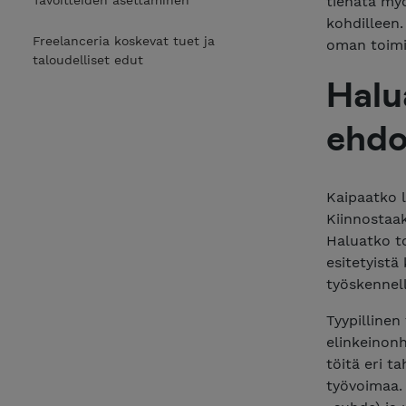
Tavoitteiden asettaminen
tienata myö
kohdilleen.
Freelanceria koskevat tuet ja
oman toimi
taloudelliset edut
Halu
ehdoi
Kaipaatko l
Kiinnostaak
Haluatko to
esitetyistä
työskennell
Tyypillinen
elinkeinonh
töitä eri ta
työvoimaa. 