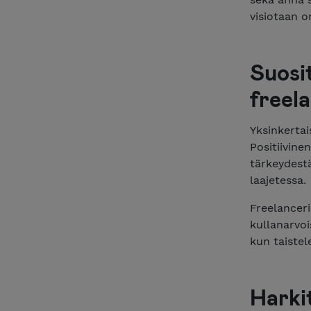
visiotaan o
Suosit
freela
Yksinkertai
Positiivine
tärkeydestä
laajetessa.
Freelanceri
kullanarvoi
kun taiste
Harki