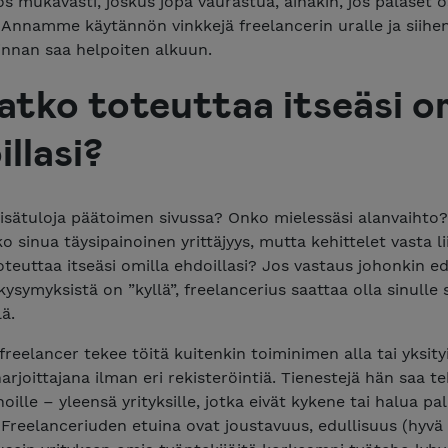
s mukavasti, joskus jopa vaurastua, ainakin, jos palaset 
 Annamme käytännön vinkkejä freelancerin uralle ja siihe
nnan saa helpoiten alkuun.
atko toteuttaa itseäsi om
llasi?
isätuloja päätoimen sivussa? Onko mielessäsi alanvaihto?
o sinua täysipainoinen yrittäjyys, mutta kehittelet vasta l
teuttaa itseäsi omilla ehdoillasi? Jos vastaus johonkin ed
 kysymyksistä on ”kyllä”, freelancerius saattaa olla sinulle
ä.
 freelancer tekee töitä kuitenkin toiminimen alla tai yksit
arjoittajana ilman eri rekisteröintiä. Tienestejä hän saa t
hoille – yleensä yrityksille, jotka eivät kykene tai halua pa
Freelanceriuden etuina ovat joustavuus, edullisuus (hyvä