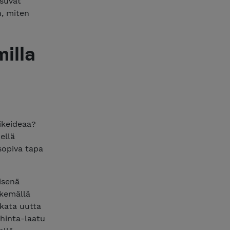
osuvat
n, miten
illa
iikeideaa?
ellä
 sopiva tapa
yisenä
ekemällä
lkata uutta
 hinta-laatu