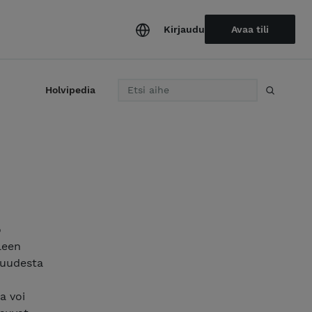
Kirjaudu
Avaa tili
H
Holvipedia
a
e
o
lleen
muudesta
a voi