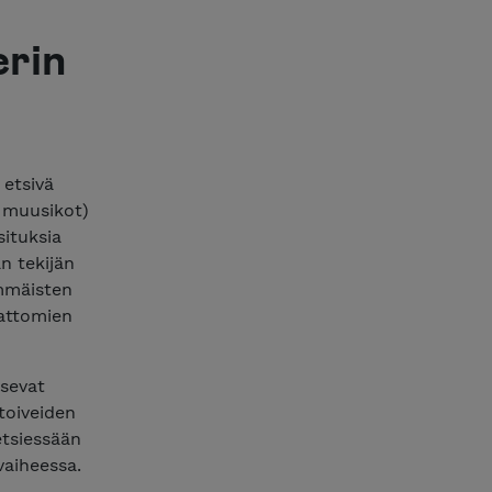
erin
 etsivä
, muusikot)
situksia
n tekijän
immäisten
mattomien
usevat
 toiveiden
tsiessään
vaiheessa.