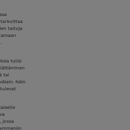
ussa
tarkoittaa
den taitoja
ottamaan
.
sia tulisi
 elättäminen
 tai
välein. Näin
tulevat
aiselle
va
, jossa
kymmeniin