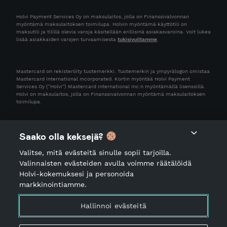
Holvi Payment Services Oy on maksulaitos, jolla on Finanssivalvonnan
myöntämä maksulaitoksen toimilupa. Holvin myöntämä käyttötili on
maksutili ja tilillä olevia varoja käsitellään erillisinä asiakasvaroina. Voit lukea
lisää asiakkaiden varojen turvaamisesta
tukisivuiltamme
.
Mastercard on rekisteröity tuotemerkki. Tuotemerkin ja ympyrälogon omistaa
Mastercard International Incorporated. Kortin myöntää Holvi Payment
Services Oy (“Holvi”) Mastercard International Inc:n myöntämällä lisenssillä.
Holvi on maksulaitos, jolla on Finanssivalvonnan myöntämä maksulaitoksen
toimilupa.
Saako olla keksejä?
Valitse, mitä evästeitä sinulle sopii tarjoilla.
Valinnaisten evästeiden avulla voimme räätälöidä
Holvi-kokemuksesi ja personoida
markkinointiamme.
Käyttöehdot
Tietosuojailmoitus
Hallinnoi evästeitä
Palveluiden käyttöön liittyvä ohjeistus
Palvelutiedot