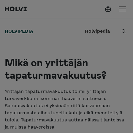
Holvi
Siirry sisältöön
H
HOLVIPEDIA
Holvipedia
a
e
Mikä on yrittäjän
tapaturmavakuutus?
Yrittäjän tapaturmavakuutus toimii yrittäjän
turvaverkkona isomman haaverin sattuessa.
Sairausvakuutus ei yksinään riitä korvaamaan
tapaturmasta aiheutuneita kuluja eikä menetettyjä
tuloja. Tapaturmavakuutus auttaa näissä tilanteissa
ja muissa haavereissa.