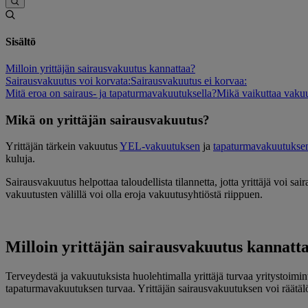
Sisältö
Milloin yrittäjän sairausvakuutus kannattaa?
Sairausvakuutus voi korvata:
Sairausvakuutus ei korvaa:
Mitä eroa on sairaus- ja tapaturmavakuutuksella?
Mikä vaikuttaa vaku
Mikä on yrittäjän sairausvakuutus?
Yrittäjän tärkein vakuutus
YEL-vakuutuksen
ja
tapaturmavakuutukse
kuluja.
Sairausvakuutus helpottaa taloudellista tilannetta, jotta yrittäjä voi 
vakuutusten välillä voi olla eroja vakuutusyhtiöstä riippuen.
Milloin yrittäjän sairausvakuutus kannatt
Terveydestä ja vakuutuksista huolehtimalla yrittäjä turvaa yritystoimi
tapaturmavakuutuksen turvaa. Yrittäjän sairausvakuutuksen voi räätälö