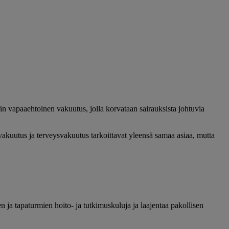
än vapaaehtoinen vakuutus, jolla korvataan sairauksista johtuvia
luvakuutus ja terveysvakuutus tarkoittavat yleensä samaa asiaa, mutta
 ja tapaturmien hoito- ja tutkimuskuluja ja laajentaa pakollisen