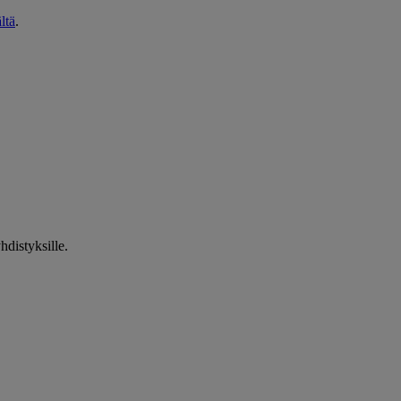
ltä
.
hdistyksille.