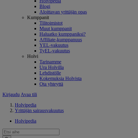
Holvipedia
Blogi
Aloittavan yrittäjän opas
Kumppanit
Tilitoimistot
Muut kumppanit
Haluatko kumppaniksi?
Affiliate-kumppanuus
YEL-vakuutus
TyEL-vakuutus
Holvi
Tarinamme
Ura Holvilla
Lehdistölle
Kokemuksia Holvista
Ota yhteyttä
Kirjaudu
Avaa tili
Holvipedia
Yrittäjän sairausvakuutus
Holvipedia
Hae