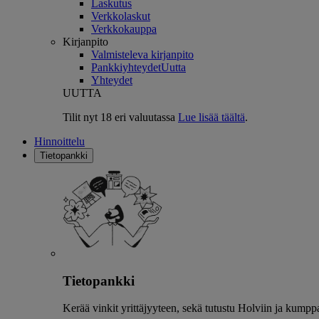
Laskutus
Verkkolaskut
Verkkokauppa
Kirjanpito
Valmisteleva kirjanpito
Pankkiyhteydet
Uutta
Yhteydet
UUTTA
Tilit nyt 18 eri valuutassa
Lue lisää täältä
.
Hinnoittelu
Tietopankki
Tietopankki
Kerää vinkit yrittäjyyteen, sekä tutustu Holviin ja kumpp