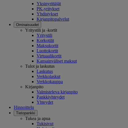
Yksinyrittäjät
PK-yritykset
Yhdistykset
Kirjanpitopalvelut
Ominaisuudet
Yritystili ja -kortit
Yritystili
Korkotilit
Maksukortit
Luottokortit
Virtuaalikortit
Kansainväliset maksut
Tulot ja laskutus
Laskutus
Verkkolaskut
Verkkokauppa
Kirjanpito
Valmisteleva kirjanpito
Pankkiyhteydet
Yhteydet
Hinnoittelu
Tietopankki
Tukea ja apua
Tukisivut