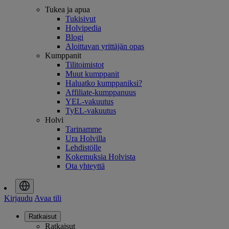
Tukea ja apua
Tukisivut
Holvipedia
Blogi
Aloittavan yrittäjän opas
Kumppanit
Tilitoimistot
Muut kumppanit
Haluatko kumppaniksi?
Affiliate-kumppanuus
YEL-vakuutus
TyEL-vakuutus
Holvi
Tarinamme
Ura Holvilla
Lehdistölle
Kokemuksia Holvista
Ota yhteyttä
Kirjaudu
Avaa tili
Ratkaisut
Ratkaisut