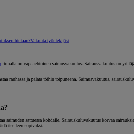
utuksen hintaan?
Vakuuta työntekijäsi
n
rinnalla on vapaaehtoinen sairausvakuutus. Sairausvakuutus on yrittäj
sairastaa rauhassa ja palata töihin toipuneena. Sairausvakuutus, sairausku
aa?
ntaa sairauden sattuessa kohdalle.
Sairauskuluvakuutus korvaa sairauksien
idä itselleen sopivaksi.