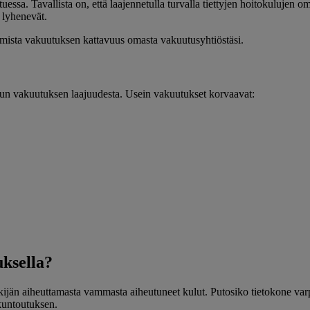
tuessa. Tavallista on, että laajennetulla turvalla tiettyjen hoitokulujen
 lyhenevät.
rmista vakuutuksen kattavuus omasta vakuutusyhtiöstäsi.
tun vakuutuksen laajuudesta. Usein vakuutukset korvaavat:
uksella?
tekijän aiheuttamasta vammasta aiheutuneet kulut. Putosiko tietokone v
 kuntoutuksen.