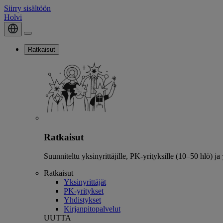
Siirry sisältöön
Holvi
Ratkaisut
Ratkaisut
Suunniteltu yksinyrittäjille, PK-yrityksille (10–50 hlö) ja
Ratkaisut
Yksinyrittäjät
PK-yritykset
Yhdistykset
Kirjanpitopalvelut
UUTTA