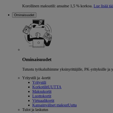
Korollinen maksutili: ansaitse 1,5 % korkoa.
Lue lisää tää
Ominaisuudet
Ominaisuudet
Tutustu työkaluihimme yksinyrittäjille, PK-yrityksille ja y
Yritystili ja -kortit
Yritystili
Korkotilit
UUTTA
Maksukortit
Luottokortit
Virtuaalikortit
Kansainväliset maksut
Uutta
Tulot ja laskutus