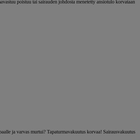
 omavastuu poistuu tai sairauden johdosta menetetty ansiotulo korvataan
arpaalle ja varvas murtui? Tapaturmavakuutus korvaa! Sairausvakuutus