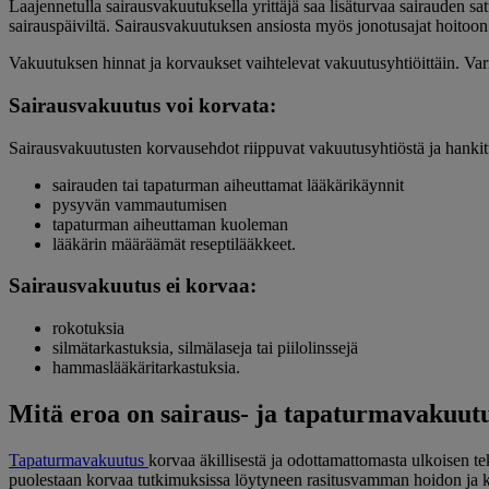
Laajennetulla sairausvakuutuksella yrittäjä saa lisäturvaa sairauden sat
sairauspäiviltä. Sairausvakuutuksen ansiosta myös jonotusajat hoitoon
Vakuutuksen hinnat ja korvaukset vaihtelevat vakuutusyhtiöittäin. Va
Sairausvakuutus voi korvata:
Sairausvakuutusten korvausehdot riippuvat vakuutusyhtiöstä ja hanki
sairauden tai tapaturman aiheuttamat lääkärikäynnit
pysyvän vammautumisen
tapaturman aiheuttaman kuoleman
lääkärin määräämät reseptilääkkeet.
Sairausvakuutus ei korvaa:
rokotuksia
silmätarkastuksia, silmälaseja tai piilolinssejä
hammaslääkäritarkastuksia.
Mitä eroa on sairaus- ja tapaturmavakuut
Tapaturmavakuutus
korvaa äkillisestä ja odottamattomasta ulkoisen 
puolestaan korvaa tutkimuksissa löytyneen rasitusvamman hoidon ja