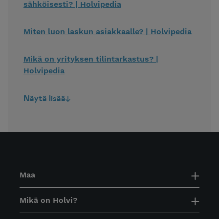
sähköisesti? | Holvipedia
Miten luon laskun asiakkaalle? | Holvipedia
Mikä on yrityksen tilintarkastus? |
Holvipedia
Näytä lisää
Maa
Mikä on Holvi?