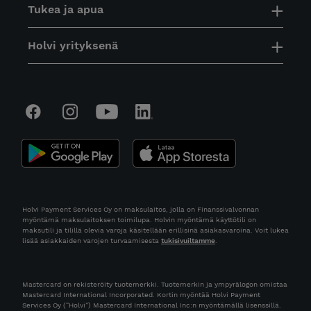
Tukea ja apua
Holvi yrityksenä
Holvi Payment Services Oy on maksulaitos, jolla on Finanssivalvonnan
myöntämä maksulaitoksen toimilupa. Holvin myöntämä käyttötili on
maksutili ja tilillä olevia varoja käsitellään erillisinä asiakasvaroina. Voit lukea
lisää asiakkaiden varojen turvaamisesta
tukisivuiltamme
.
Mastercard on rekisteröity tuotemerkki. Tuotemerkin ja ympyrälogon omistaa
Mastercard International Incorporated. Kortin myöntää Holvi Payment
Services Oy (“Holvi”) Mastercard International Inc:n myöntämällä lisenssillä.