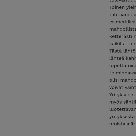
Toinen ylei
tähtäämine
esimerkiksi
mahdollist
ketterästi 
kaikilla to
Tästä lähtö
lähteä keh
lopettamis
toiminnassa
olisi mahdo
voivat vaih
Yrityksen s
myös säntil
luotettavan
yrityksest
omistajajär