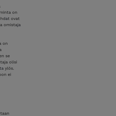
a
iminta on
ohdat ovat
ka omistaja
la on
a
en se
aja olisi
ta ylös.
oon ei
etaan