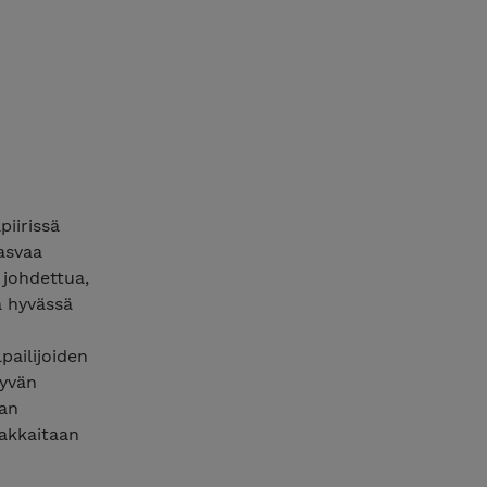
iirissä
kasvaa
 johdettua,
a hyvässä
pailijoiden
tyvän
aan
iakkaitaan