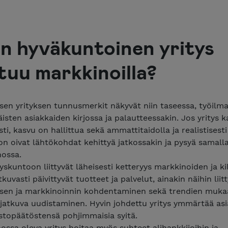
n hyväkuntoinen yritys
tuu markkinoilla?
en yrityksen tunnusmerkit näkyvät niin taseessa, työilmap
äisten asiakkaiden kirjossa ja palautteessakin. Jos yritys 
ti, kasvu on hallittua sekä ammattitaidolla ja realistisesti
 on oivat lähtökohdat kehittyä jatkossakin ja pysyä samall
ossa.
yskuntoon liittyvät läheisesti ketteryys markkinoiden ja kil
kuvasti päivittyvät tuotteet ja palvelut, ainakin näihin liit
ksen ja markkinoinnin kohdentaminen sekä trendien muk
 jatkuva uudistaminen. Hyvin johdettu yritys ymmärtää as
stopäätöstensä pohjimmaisia syitä.
ssa oleva yritys hoitaa myös suhteet alihankkijoihin ja