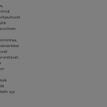
a,
ähinnä
pohjautuvat
yllä
opuolinen
oimintaa,
esimerkiksi
uvat
arvostavat.
e
 on
issä
idä
rkein syy