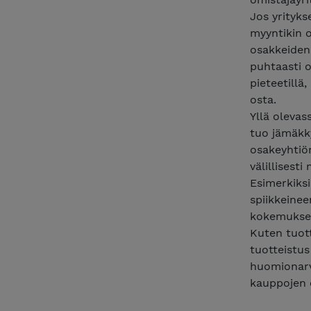
Jos yritykse
myyntikin o
osakkeiden
puhtaasti o
pieteetillä
osta.
Yllä oleva
tuo jämäkky
osakeyhtiön
välillisest
Esimerkiksi
spiikkeinee
kokemuksel
Kuten tuot
tuotteistus
huomionarvo
kauppojen 