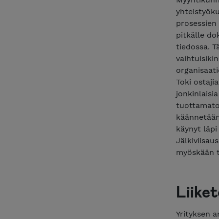
yhteistyöku
prosessien 
pitkälle do
tiedossa. T
vaihtuisiki
organisaati
Toki ostaji
jonkinlaisi
tuottamaton
käännetään 
käynyt läpi
Jälkiviisau
myöskään ta
Liike
Yrityksen a