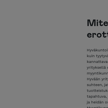
Mite
erot
Hyväkuntois
kuin tyytyv
kannattavas
yrityksellä
myyntikunn
Hyvään yrit
suhteen, jat
tuotteistu
tapahtuva,
ja heidän o
Myyntikunno