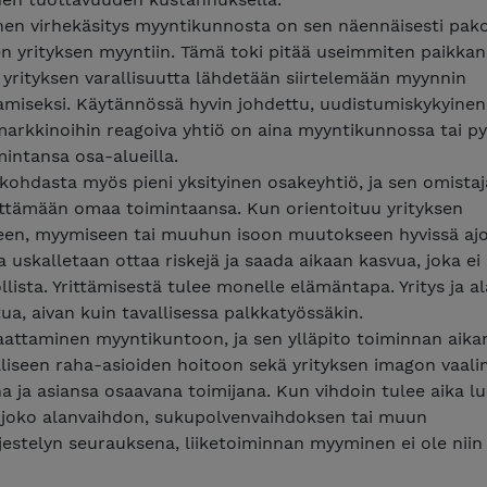
nen virhekäsitys myyntikunnosta on sen näennäisesti pako
n yrityksen myyntiin. Tämä toki pitää useimmiten paikkan
 yrityksen varallisuutta lähdetään siirtelemään myynnin
amiseksi. Käytännössä hyvin johdettu, uudistumiskykyinen
markkinoihin reagoiva yhtiö on aina myyntikunnossa tai pyr
imintansa osa-alueilla.
kohdasta myös pieni yksityinen osakeyhtiö, ja sen omistaja
ittämään omaa toimintaansa. Kun orientoituu yrityksen
een, myymiseen tai muuhun isoon muutokseen hyvissä ajo
 uskalletaan ottaa riskejä ja saada aikaan kasvua, joka e
llista. Yrittämisestä tulee monelle elämäntapa. Yritys ja a
tua, aivan kuin tavallisessa palkkatyössäkin.
aattaminen myyntikuntoon, ja sen ylläpito toiminnan aika
liseen raha-asioiden hoitoon sekä yrityksen imagon vaali
a ja asiansa osaavana toimijana. Kun vihdoin tulee aika l
ä joko alanvaihdon, sukupolvenvaihdoksen tai muun
jestelyn seurauksena, liiketoiminnan myyminen ei ole niin 