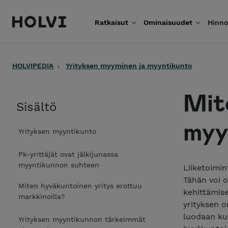
Holvi
Ratkaisut
Ominaisuudet
Hinno
Siirry sisältöön
HOLVIPEDIA
Yrityksen myyminen ja myyntikunto
Mit
Sisältö
myy
Yrityksen myyntikunto
Pk-yrittäjät ovat jälkijunassa
myyntikunnon suhteen
Liiketoimin
Tähän voi 
Miten hyväkuntoinen yritys erottuu
kehittämise
markkinoilla?
yrityksen o
luodaan kuv
Yrityksen myyntikunnon tärkeimmät