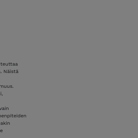
oteuttaa
. Näistä
omuus.
i,
vain
menpiteiden
iakin
se