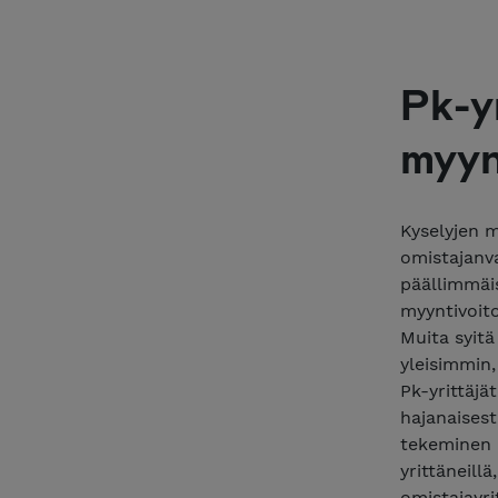
Pk-y
myyn
Kyselyjen m
omistajanva
päällimmäis
myyntivoit
Muita syit
yleisimmin,
Pk-yrittäjä
hajanaisest
tekeminen 
yrittäneill
omistajayri