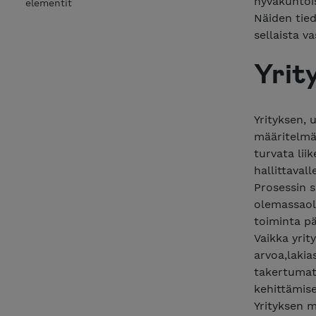
hyväkuntois
elementit
Näiden tie
sellaista v
Yrit
Yrityksen, 
määritelmän
turvata lii
hallittavall
Prosessin s
olemassaolo
toiminta p
Vaikka yrit
arvoa,lakia
takertumat
kehittämise
Yrityksen m