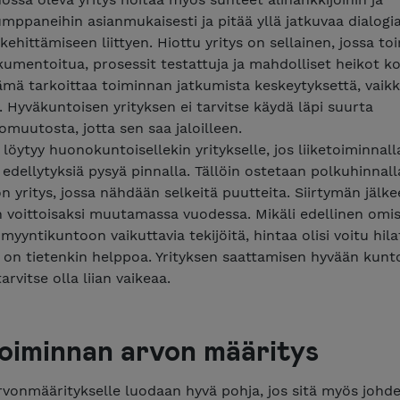
mppaneihin asianmukaisesti ja pitää yllä jatkuvaa dialogi
kehittämiseen liittyen. Hiottu yritys on sellainen, jossa to
kumentoitua, prosessit testattuja ja mahdolliset heikot k
ämä tarkoittaa toiminnan jatkumista keskeytyksettä, vaik
n. Hyväkuntoisen yrityksen ei tarvitse käydä läpi suurta
omuutosta, jotta sen saa jaloilleen.
a löytyy huonokuntoisellekin yritykselle, jos liiketoiminnal
a edellytyksiä pysyä pinnalla. Tällöin ostetaan polkuhinnall
 yritys, jossa nähdään selkeitä puutteita. Siirtymän jälke
voittoisaksi muutamassa vuodessa. Mikäli edellinen omist
 myyntikuntoon vaikuttavia tekijöitä, hintaa olisi voitu hila
s on tietenkin helppoa. Yrityksen saattamisen hyvään kunt
rvitse olla liian vaikeaa.
toiminnan arvon määritys
rvonmääritykselle luodaan hyvä pohja, jos sitä myös johd