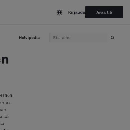
Kirjaudu
Avaa tili
H
Holvipedia
a
e
en
yttävä.
innan
aan
sekä
sa