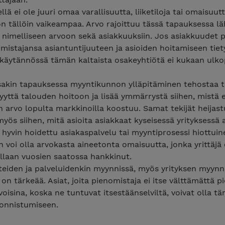
llä ei ole juuri omaa varallisuutta, liiketiloja tai omaisuutt
n tällöin vaikeampaa. Arvo rajoittuu tässä tapauksessa l
 nimelliseen arvoon sekä asiakkuuksiin. Jos asiakkuudet 
mistajansa asiantuntijuuteen ja asioiden hoitamiseen tiet
, käytännössä tämän kaltaista osakeyhtiötä ei kukaan ulk
ssakin tapauksessa myyntikunnon ylläpitäminen tehostaa t
yttä talouden hoitoon ja lisää ymmärrystä siihen, mistä 
 arvo lopulta markkinoilla koostuu. Samat tekijät heijast
i myös siihen, mitä asioita asiakkaat kyseisessä yrityksessä 
 hyvin hoidettu asiakaspalvelu tai myyntiprosessi hiottuin
n voi olla arvokasta aineetonta omaisuutta, jonka yrittäjä
laan vuosien saatossa hankkinut.
teiden ja palveluidenkin myynnissä, myös yrityksen myynn
 on tärkeää. Asiat, joita pienomistaja ei itse välttämättä p
isina, koska ne tuntuvat itsestäänselviltä, voivat olla tä
onnistumiseen.