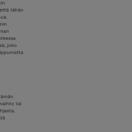
kin
 että tähän
pua.
min
nnan
hteessa
sä, joko
riippumatta
 tämän
vaihto tai
hjasta.
llä