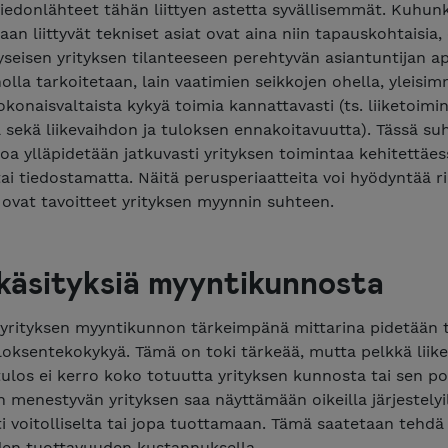
 tiedonlähteet tähän liittyen astetta syvällisemmät. Kuhun
taan liittyvät tekniset asiat ovat aina niin tapauskohtaisia,
yseisen yrityksen tilanteeseen perehtyvän asiantuntijan a
lla tarkoitetaan, lain vaatimien seikkojen ohella, yleisim
okonaisvaltaista kykyä toimia kannattavasti (ts. liiketoimi
 sekä liikevaihdon ja tuloksen ennakoitavuutta). Tässä su
a ylläpidetään jatkuvasti yrityksen toimintaa kehitettäes
 tai tiedostamatta. Näitä perusperiaatteita voi hyödyntää 
ä ovat tavoitteet yrityksen myynnin suhteen.
käsityksiä myyntikunnosta
 yrityksen myyntikunnon tärkeimpänä mittarina pidetään
loksentekokykyä. Tämä on toki tärkeää, mutta pelkkä liike
tulos ei kerro koko totuutta yrityksen kunnosta tai sen po
 menestyvän yrityksen saa näyttämään oikeilla järjestelyi
ti voitolliselta tai jopa tuottamaan. Tämä saatetaan tehdä
den tuottavuuden kustannuksella.