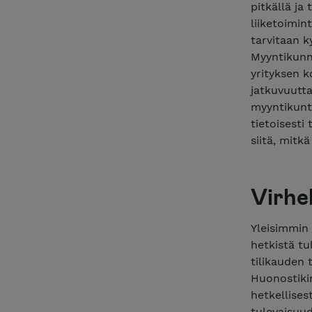
pitkällä ja
liiketoimin
tarvitaan k
Myyntikunno
yrityksen k
jatkuvuutta
myyntikunto
tietoisesti
siitä, mitk
Virhe
Yleisimmin
hetkistä tu
tilikauden 
Huonostikin
hetkellises
tulevaisuu