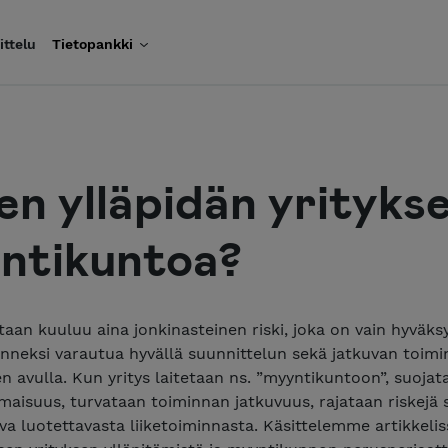
ittelu
Tietopankki
en ylläpidän yrityks
ntikuntoa?
taan kuuluu aina jonkinasteinen riski, joka on vain hyväks
onneksi varautua hyvällä suunnittelun sekä jatkuvan toim
n avulla. Kun yritys laitetaan ns. ”myyntikuntoon”, suojat
maisuus, turvataan toiminnan jatkuvuus, rajataan riskejä 
a luotettavasta liiketoiminnasta. Käsittelemme artikkelis