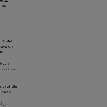
eita.
kuin
oitetaan
tävä on
it
yksen
n saattaa
n vauhtiin
minnan
i jo