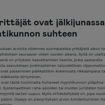
rittäjät ovat jälkijunassa
tikunnon suhteen
ukaan arviolta viidennes suomalaisista yrittäjistä aikoo t
ihdoksen seuraavan viiden vuoden aikana. Syitä on useita
enä on yrityksen kasvattamisen tasolle, josta saatavalla
olla saavutetaan jonkinasteinen taloudellinen riippumatt
ä ovat palaaminen palkkatöihin kokemusta rikkaampana ta
 eläkkeelle siirtyminen.
t ovat tästä huolimatta hoitaneet myyntikunnon ylläpitoa 
i. Systemaattinen raha-asioiden tai muiden juridisten toi
myyntiä varten uupuu. Myös virhekäsityksiä on, jopa vuos
ä, paljon. Osasyy on pienyrityksen arvon kohdentuminen it
ttäjään.