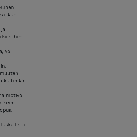
llinen
sa, kun
 ja
kii siihen
, voi
in,
i muuten
la kuitenkin
na motivoi
miseen
uopua
tuskallista.