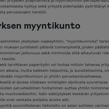
en yrityksen ylläpitämistä ja myyntikunnon perusperiaatt
dostamisesta hyötyy sekä yritystä pidempään pyörittänyt 
asta perustavakin henkilö.
yksen myyntikunto
useimmiten yksityisen osakeyhtiön, ”myyntikunnolla” tark
 mukaan juridisesti päteviä toimenpiteitä, joiden pääteh
ketoiminnan jatkuvuus sekä minimoida siitä aiheutuvat risk
e tasolle.
ekä tarvittavan paperityön voi hoitaa milloin tahansa yrit
n aikana, mutta kaikkein helpointa, ja suositeltavinta, o
ätevään myyntikuntoon jo yhtiön perustamisvaiheessa.
yksellä ei alussa olisikaan omistajien sijoitusta suurempaa
sioiden perusteellinen hoitaminen auttaa yhtiön toiminna
ta muotoseikkoihin. Näin edellytykset kestävän yritystoi
lle ovat vankalla pohjalla alusta asti.
yyntiä suunnittelevan tietotaito on asian suhteen varmast