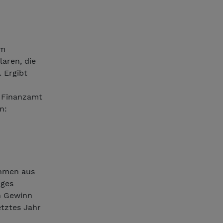
em
aren, die
 Ergibt
m Finanzamt
n:
ahmen aus
iges
n Gewinn
etztes Jahr