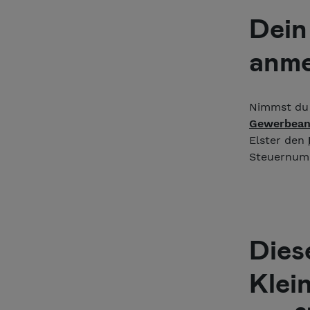
Dein
anme
Nimmst du e
Gewerbea
Elster den
Steuernumm
Dies
Klei