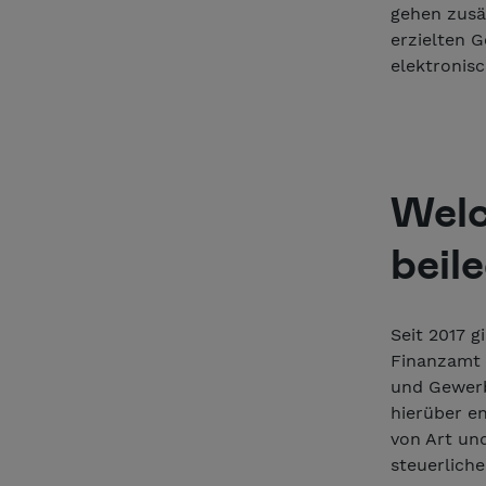
gehen zusät
erzielten 
elektronis
Welc
beil
Seit 2017 g
Finanzamt s
und Gewerb
hierüber e
von Art un
steuerliche