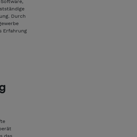
-Software,
bstständige
rung. Durch
ngewerbe
s Erfahrung
ng
fte
berät
s das