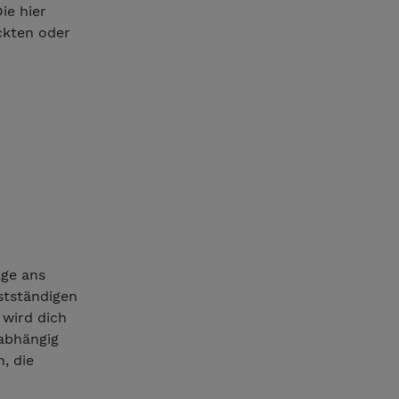
ie hier
ckten oder
age ans
stständigen
 wird dich
 abhängig
, die