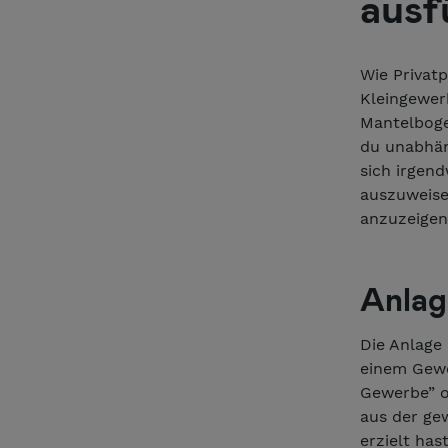
ausf
Wie Privat
Kleingewer
Mantelboge
du unabhän
sich irgen
auszuweise
anzuzeigen
Anlag
Die Anlage 
einem Gewer
Gewerbe” o
aus der ge
erzielt hast