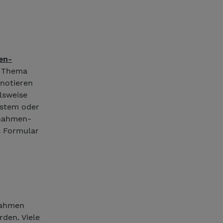
en-
m Thema
 notieren
elsweise
ystem oder
nnahmen-
s Formular
nahmen
rden. Viele