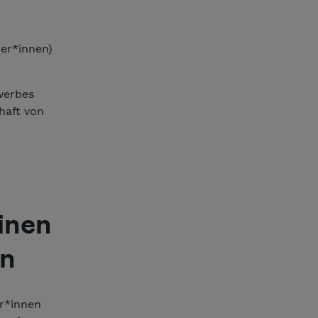
mer*innen)
werbes
haft von
inen
en
er*innen