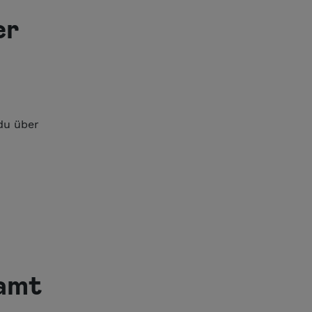
er
 du über
zamt