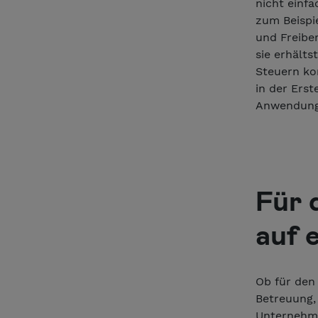
nicht einfa
zum Beispi
und Freiber
sie erhälts
Steuern ko
in der Ers
Anwendunge
Für 
auf 
Ob für den
Betreuung, 
Unternehme