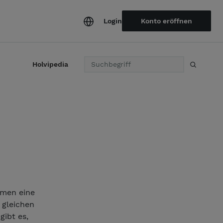
Login
Konto eröffnen
S
Holvipedia
u
c
h
e
hmen eine
 gleichen
gibt es,