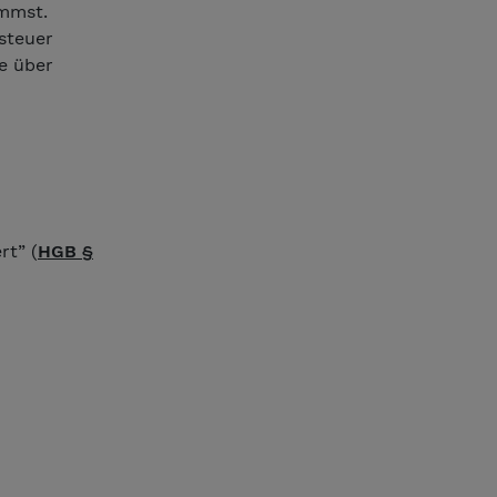
mmst.
steuer
e über
rt” (
HGB §