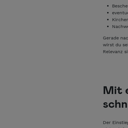
Besche
eventu
Kirche
Nachwe
Gerade nac
wirst du s
Relevanz s
Mit 
schn
Der Einsti